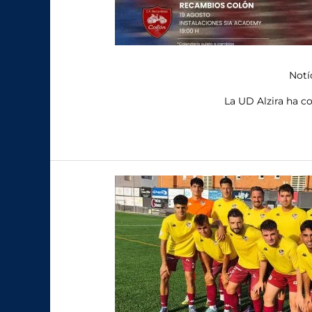
Notí
La UD Alzira ha c