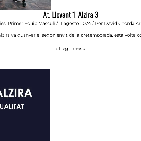
At. Llevant 1, Alzira 3
ies
,
Primer Equip Masculí
/
11 agosto 2024
/ Por
David Chordà A
lzira va guanyar el segon envit de la pretemporada, esta volta c
« Llegir mes »
Dijous
arranca
la
pretemporada
blaugrana