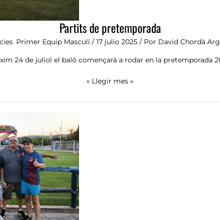
Partits de pretemporada
cies
,
Primer Equip Masculí
/
17 julio 2025
/ Por
David Chordà Arg
òxim 24 de juliol el baló començarà a rodar en la pretemporada 20
« Llegir mes »
At.
Llevant
1,
Alzira
3