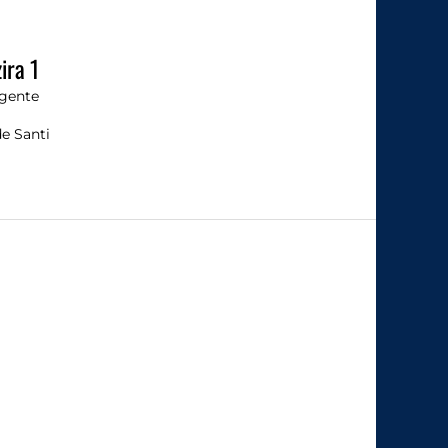
ira 1
gente
de Santi