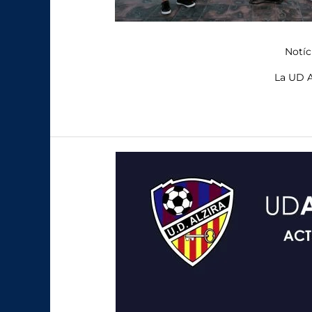
Notíc
La UD A