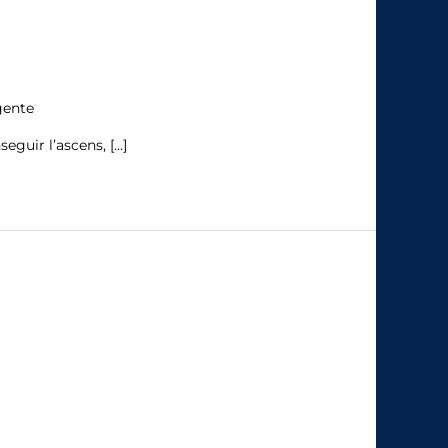
gente
guir l’ascens, […]