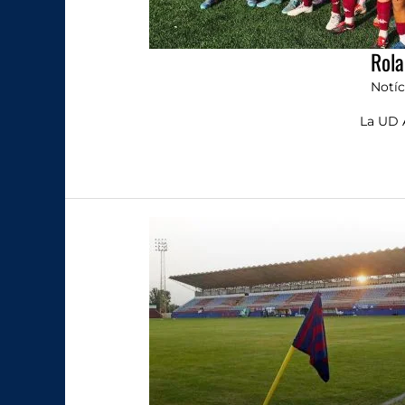
Rola
Notíc
La UD A