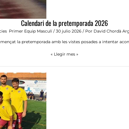
Calendari de la pretemporada 2026
cies
,
Primer Equip Masculí
/
30 julio 2026
/ Por
David Chordà Ar
omençat la pretemporada amb les vistes posades a intentar aconse
« Llegir mes »
Rolanía,
primer
golejador
de
la
pretemporada:
Buñol
1,
Alzira
1