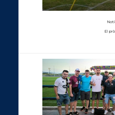
Notí
El pr