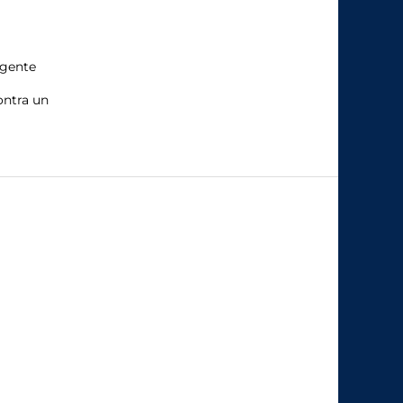
rgente
ontra un