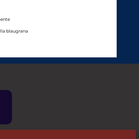
gente
lla blaugrana