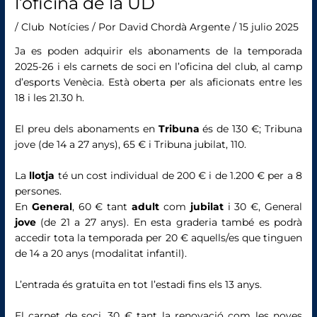
l’oficina de la UD
/
Club
,
Notícies
/ Por
David Chordà Argente
/
15 julio 2025
Ja es poden adquirir els abonaments de la temporada
2025-26 i els carnets de soci en l’oficina del club, al camp
d’esports Venècia. Està oberta per als aficionats entre les
18 i les 21.30 h.
El preu dels abonaments en
Tribuna
és de 130 €; Tribuna
jove (de 14 a 27 anys), 65 € i Tribuna jubilat, 110.
La
llotja
té un cost individual de 200 € i de 1.200 € per a 8
persones.
En
General
, 60 € tant
adult
com
jubilat
i 30 €, General
jove
(de 21 a 27 anys). En esta graderia també es podrà
accedir tota la temporada per 20 € aquells/es que tinguen
de 14 a 20 anys (modalitat infantil).
L’entrada és gratuïta en tot l’estadi fins els 13 anys.
El carnet de soci, 30 € tant la renovació com les noves