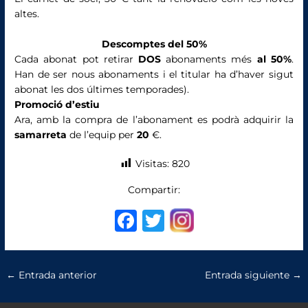
altes.
Descomptes del 50%
Cada abonat pot retirar
DOS
abonaments més
al 50%
.
Han de ser nous abonaments i el titular ha d’haver sigut
abonat les dos últimes temporades).
Promoció d’estiu
Ara, amb la compra de l’abonament es podrà adquirir la
samarreta
de l’equip per
20
€.
Visitas:
820
Compartir:
F
T
a
w
c
it
←
Entrada anterior
Entrada siguiente
→
e
te