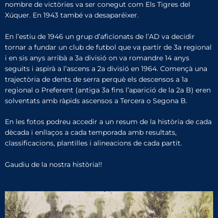
nombre de victòries va ser conegut com Els Tigres del
Xúquer. En 1943 també va desaparéixer.
En l’estiu de 1946 un grup d’aficionats de l’AD va decidir
tornar a fundar un club de futbol que va partir de 3a regional
i en sis anys arribà a 3a divisió on va romandre 14 anys
seguits i aspirà a l’ascens a 2a divisió en 1964. Començà una
trajectòria de dents de serra perquè els descensos a 1a
regional o Preferent (antiga 3a fins l’aparició de la 2a B) eren
solventats amb ràpids ascensos a Tercera o Segona B.
En les fotos podreu accedir a un resum de la història de cada
dècada i enllaços a cada temporada amb resultats,
classificacions, plantilles i alineacions de cada partit.
Gaudiu de la nostra història!!