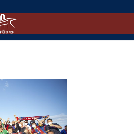
U.D.
Alzira
vs
CF
Fuenlabrada
SAD