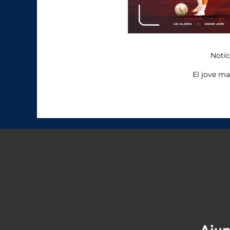
Notíc
El jove ma