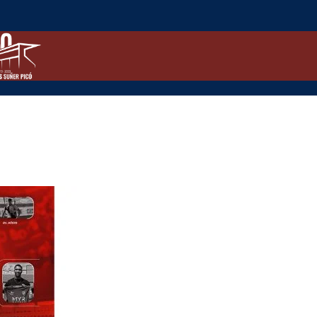
Fitxatge
d’Adam
Jari