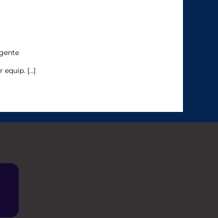
gente
 equip. […]