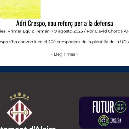
Adri Crespo, nou reforç per a la defensa
ies
,
Primer Equip Femení
/
9 agosto 2023
/ Por
David Chordà Ar
spo s’ha convertit en el 20é component de la plantilla de la UD A
« Llegir mes »