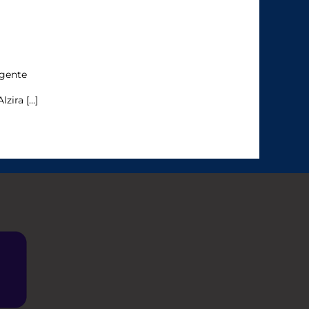
gente
lzira […]