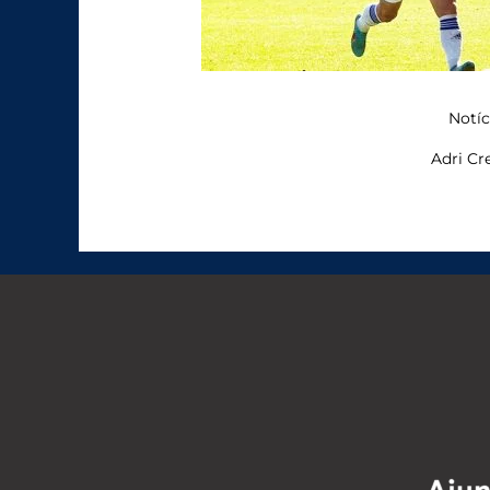
Notíc
Adri Cre