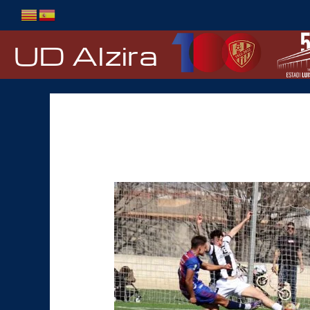
Ir
al
contenido
UD Alzira
Castellonense