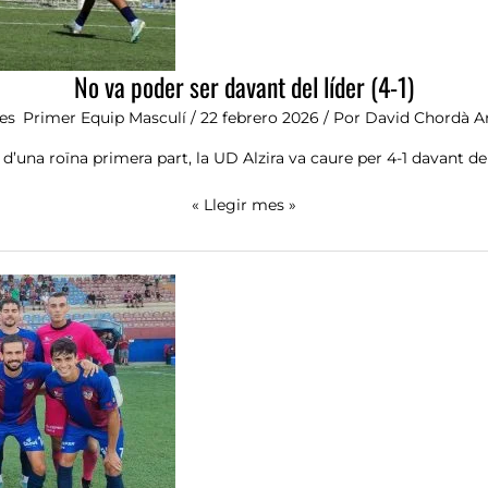
No va poder ser davant del líder (4-1)
es
,
Primer Equip Masculí
/
22 febrero 2026
/ Por
David Chordà A
d’una roïna primera part, la UD Alzira va caure per 4-1 davant del 
« Llegir mes »
Tanquem
la
pretemporada
amb
victòria
(3-
0
al
Castellonense)