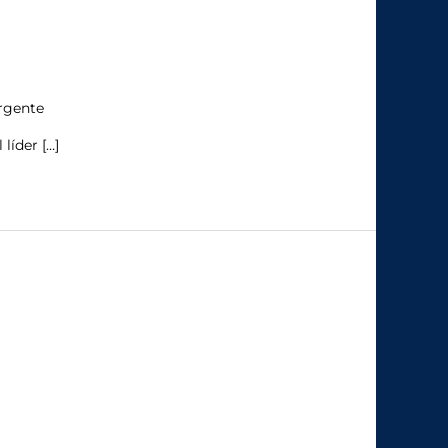
rgente
líder […]