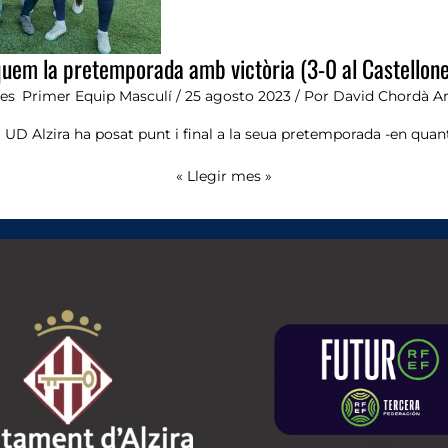
uem la pretemporada amb victòria (3-0 al Castellon
ies
,
Primer Equip Masculí
/
25 agosto 2023
/ Por
David Chordà A
 UD Alzira ha posat punt i final a la seua pretemporada -en quan
« Llegir mes »