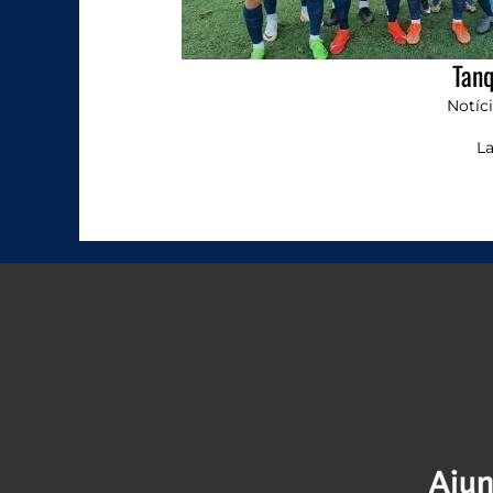
Tanq
Notíc
La