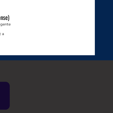
ense)
rgente
t a