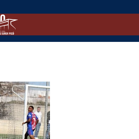
No
va
poder
ser
davant
del
líder
(4-
1)