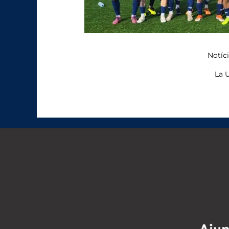
Notíc
La U