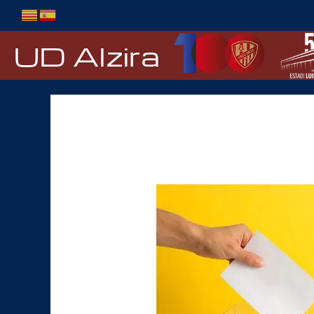
Ir
al
contenido
UD Alzira
eleccions