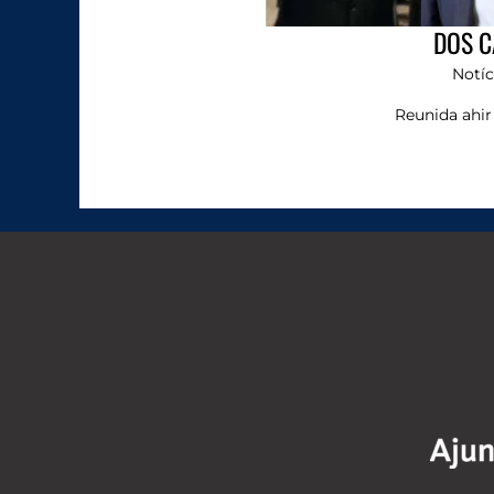
DOS C
Notíc
Reunida ahir 