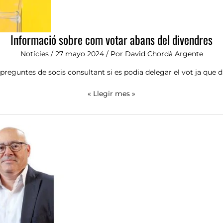
Informació sobre com votar abans del divendres
Notícies
/
27 mayo 2024
/ Por
David Chordà Argente
preguntes de socis consultant si es podia delegar el vot ja que d
« Llegir mes »
DOS
CANDIDATS
ASPIRARAN
A
LA
PRESIDÈNCIA
DE
LA
UD
ALZIRA