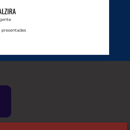
ALZIRA
gente
es presentades