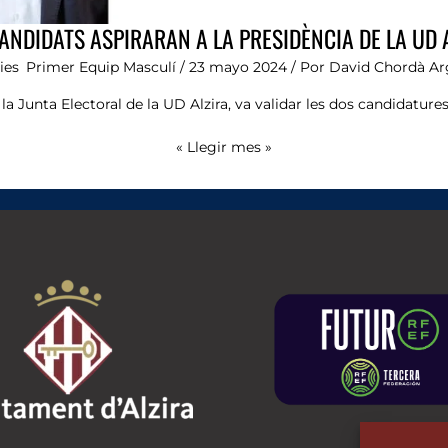
ANDIDATS ASPIRARAN A LA PRESIDÈNCIA DE LA UD 
ies
,
Primer Equip Masculí
/
23 mayo 2024
/ Por
David Chordà Ar
la Junta Electoral de la UD Alzira, va validar les dos candidatur
« Llegir mes »