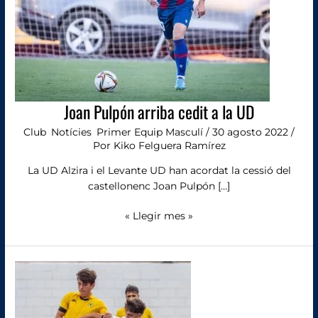
UD
Joan Pulpón arriba cedit a la UD
Club
,
Notícies
,
Primer Equip Masculí
/
30 agosto 2022
/
Por
Kiko Felguera Ramírez
La UD Alzira i el Levante UD han acordat la cessió del
castellonenc Joan Pulpón […]
« Llegir mes »
Dani
Torices
arriba
a
la