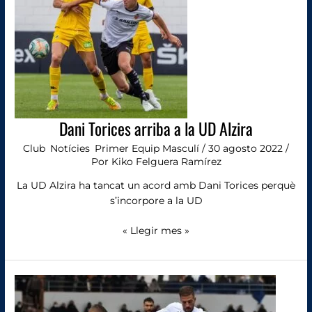
UD
Alzira
Dani Torices arriba a la UD Alzira
Club
,
Notícies
,
Primer Equip Masculí
/
30 agosto 2022
/
Por
Kiko Felguera Ramírez
La UD Alzira ha tancat un acord amb Dani Torices perquè
s’incorpore a la UD
« Llegir mes »
Ramón
López
jugarà