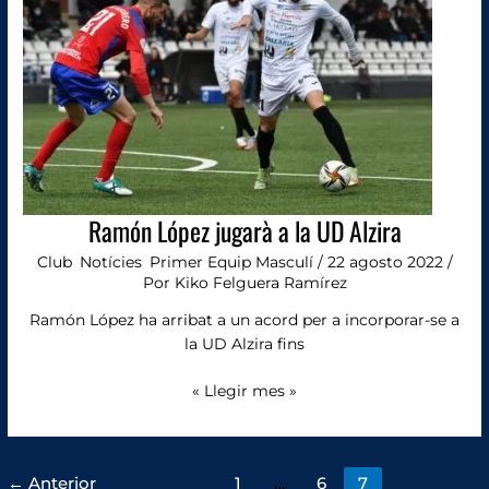
a
la
UD
Alzira
Ramón López jugarà a la UD Alzira
Club
,
Notícies
,
Primer Equip Masculí
/
22 agosto 2022
/
Por
Kiko Felguera Ramírez
Ramón López ha arribat a un acord per a incorporar-se a
la UD Alzira fins
« Llegir mes »
←
Anterior
1
…
6
7