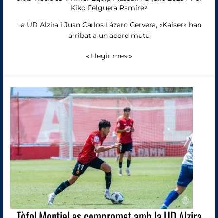
els
Kiko Felguera Ramírez
seus
camins
La UD Alzira i Juan Carlos Lázaro Cervera, «Kaiser» han
arribat a un acord mutu
« Llegir mes »
Tòfol
Montiel
es
compromet
amb
la
UD
Alzira
Tòfol Montiel es compromet amb la UD Alzira