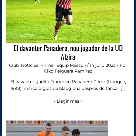
la
UD
Alzira
El davanter Panadero, nou jugador de la UD
Alzira
Club
,
Notícies
,
Primer Equip Masculí
/
14 julio 2023
/ Por
Kiko Felguera Ramírez
El davanter gadità Francisco Panadero Pérez (Ubrique,
1998), marcarà gols de blaugrana després de tancar […]
« Llegir mes »
El
jove
Dylan