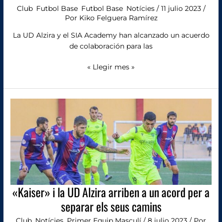
Club
,
Futbol Base
,
Futbol Base
,
Notícies
/
11 julio 2023
/
Por
Kiko Felguera Ramírez
La UD Alzira y el SIA Academy han alcanzado un acuerdo
de colaboración para las
« Llegir mes »
«Kaiser»
i
la
UD
Alzira
arriben
a
un
acord
«Kaiser» i la UD Alzira arriben a un acord per a
per
separar els seus camins
a
separar
Club
,
Notícies
,
Primer Equip Masculí
/
8 julio 2023
/ Por