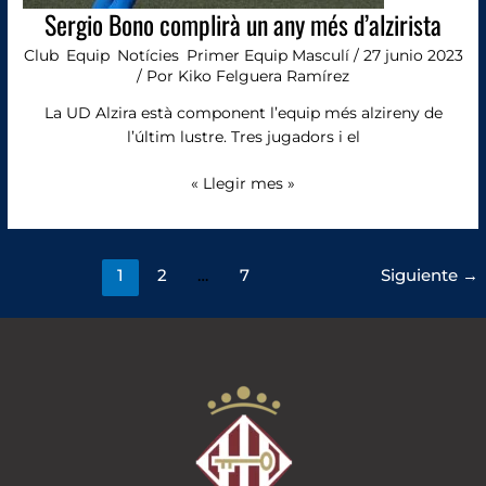
Sergio Bono complirà un any més d’alzirista
Club
,
Equip
,
Notícies
,
Primer Equip Masculí
/
27 junio 2023
/ Por
Kiko Felguera Ramírez
La UD Alzira està component l’equip més alzireny de
l’últim lustre. Tres jugadors i el
« Llegir mes »
1
2
…
7
Siguiente
→