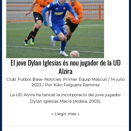
Iglesias
és
nou
jugador
de
la
UD
Alzira
El jove Dylan Iglesias és nou jugador de la UD
Alzira
Club
,
Futbol Base
,
Notícies
,
Primer Equip Masculí
/
14 julio
2023
/ Por
Kiko Felguera Ramírez
La UD Alzira ha tancat la incorporacio del jove jugador
Dylan Iglesias Macià (Aldaia, 2003),
« Llegir mes »
Sergio