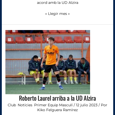
acord amb la UD Alzira
« Llegir mes »
Roberto
Laurel
arriba
a
la
UD
Alzira
Roberto Laurel arriba a la UD Alzira
Club
,
Notícies
,
Primer Equip Masculí
/
12 julio 2023
/ Por
Kiko Felguera Ramírez