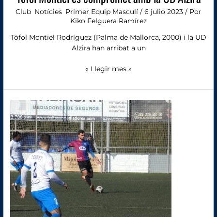
Club
,
Notícies
,
Primer Equip Masculí
/
6 julio 2023
/ Por
Kiko Felguera Ramírez
Tòfol Montiel Rodríguez (Palma de Mallorca, 2000) i la UD
Alzira han arribat a un
« Llegir mes »
Sergio
Bono
complirà
un
any
més
d’alzirista