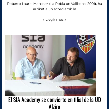
Roberto Laurel Martínez (La Pobla de Vallbona, 2001), ha
arribat a un acord amb la
« Llegir mes »
El
SIA
Academy
se
convierte
en
filial
de
la
UD
Alzira
El SIA Academy se convierte en filial de la UD
Alzira