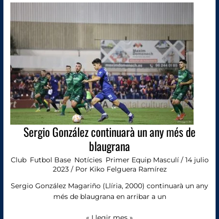
González
continuarà
un
any
més
de
blaugrana
Sergio González continuarà un any més de
blaugrana
Club
,
Futbol Base
,
Notícies
,
Primer Equip Masculí
/
14 julio
2023
/ Por
Kiko Felguera Ramírez
Sergio González Magariño (Llíria, 2000) continuarà un any
més de blaugrana en arribar a un
« Llegir mes »