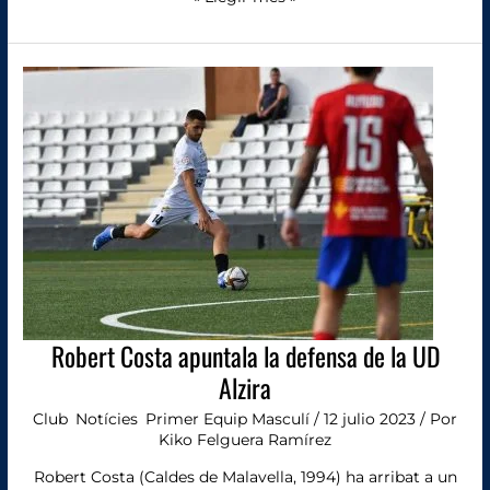
Robert
Costa
apuntala
la
defensa
de
la
UD
Alzira
Robert Costa apuntala la defensa de la UD
Alzira
Club
,
Notícies
,
Primer Equip Masculí
/
12 julio 2023
/ Por
Kiko Felguera Ramírez
Robert Costa (Caldes de Malavella, 1994) ha arribat a un