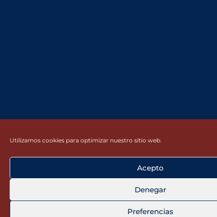
Utilizamos cookies para optimizar nuestro sitio web.
Acepto
Denegar
Preferencias