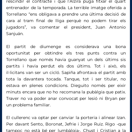
rescindir el contracte i que l’Alzira puga fitxar el quart
entrenador de la temporada. La terrible imatge oferida a
Torrellano “ens obligava a prendre una última decisió de
cara al tram final de lliga perquè no podem tirar els
jugadors”, va comentar el president, Juan Antonio
Sanjuán.
El partit de diumenge es considerava una bona
oportunitat per obtindre els tres punts contra un
Torrellano que només havia guanyat un dels últims sis
partits i havia perdut els dos últims. Tot i això, els
il·licitans van ser un cicló. Sapiña afrontava el partit amb
tota la davantera tocada. Tanque, tot i ser titular, no
estava en plenes condicions. Dieguito només per eixir
minuts encara que no ho recomana la pubàlgia que patix.
Traver no va poder anar convocat per lesió ni Bryan per
un problema familiar.
El cullerenc va optar per canviar la porteria i alinear Izan.
Per davant Sento, Boronat, Jefrie i Jorge Ruiz. Rigo -que
tampoc no està bé per lumbàlgia-, Chust i Cristian a la