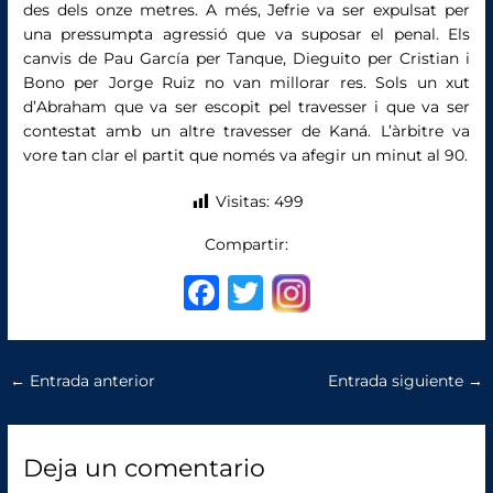
des dels onze metres. A més, Jefrie va ser expulsat per
una pressumpta agressió que va suposar el penal. Els
canvis de Pau García per Tanque, Dieguito per Cristian i
Bono per Jorge Ruiz no van millorar res. Sols un xut
d’Abraham que va ser escopit pel travesser i que va ser
contestat amb un altre travesser de Kaná. L’àrbitre va
vore tan clar el partit que només va afegir un minut al 90.
Visitas:
499
Compartir:
F
T
a
w
c
it
←
Entrada anterior
Entrada siguiente
→
e
te
b
r
o
Deja un comentario