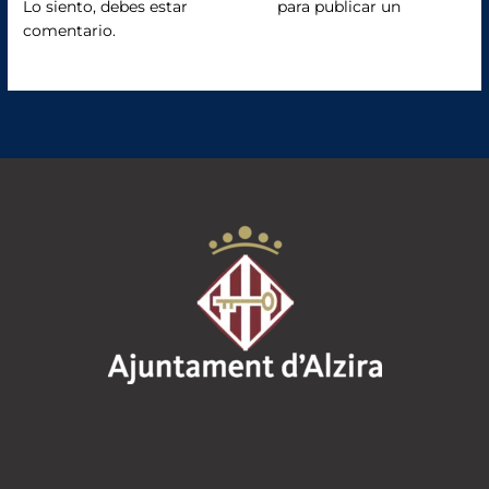
o
Lo siento, debes estar
conectado
para publicar un
comentario.
k