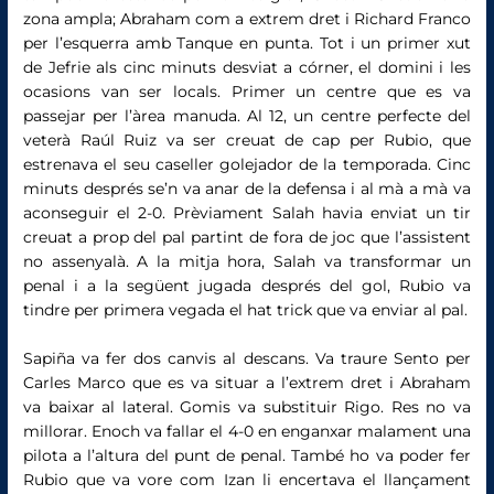
zona ampla; Abraham com a extrem dret i Richard Franco
per l’esquerra amb Tanque en punta. Tot i un primer xut
de Jefrie als cinc minuts desviat a córner, el domini i les
ocasions van ser locals. Primer un centre que es va
passejar per l’àrea manuda. Al 12, un centre perfecte del
veterà Raúl Ruiz va ser creuat de cap per Rubio, que
estrenava el seu caseller golejador de la temporada. Cinc
minuts després se’n va anar de la defensa i al mà a mà va
aconseguir el 2-0. Prèviament Salah havia enviat un tir
creuat a prop del pal partint de fora de joc que l’assistent
no assenyalà. A la mitja hora, Salah va transformar un
penal i a la següent jugada després del gol, Rubio va
tindre per primera vegada el hat trick que va enviar al pal.
Sapiña va fer dos canvis al descans. Va traure Sento per
Carles Marco que es va situar a l’extrem dret i Abraham
va baixar al lateral. Gomis va substituir Rigo. Res no va
millorar. Enoch va fallar el 4-0 en enganxar malament una
pilota a l’altura del punt de penal. També ho va poder fer
Rubio que va vore com Izan li encertava el llançament