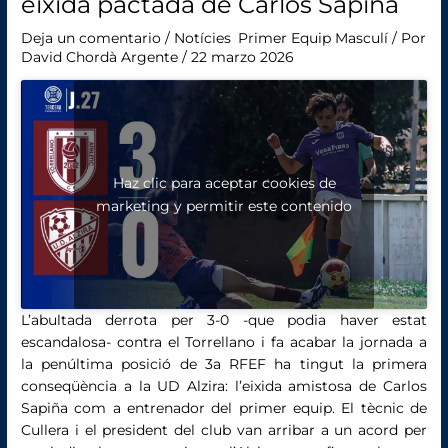
eixida pactada de Carlos Sapiña
Deja un comentario
/
Notícies
,
Primer Equip Masculí
/ Por
David Chordà Argente
/
22 marzo 2026
Haz clic para aceptar cookies de
marketing y permitir este contenido
L’abultada derrota per 3-0 -que podia haver estat
escandalosa- contra el Torrellano i fa acabar la jornada a
la penúltima posició de 3a RFEF ha tingut la primera
conseqüència a la UD Alzira: l’eixida amistosa de Carlos
Sapiña com a entrenador del primer equip. El tècnic de
Cullera i el president del club van arribar a un acord per