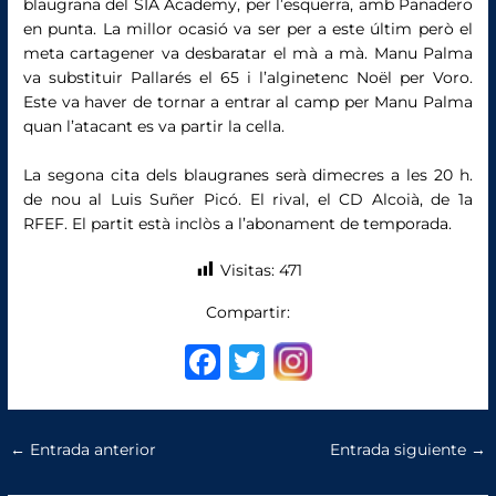
blaugrana del SIA Academy, per l’esquerra, amb Panadero
en punta. La millor ocasió va ser per a este últim però el
meta cartagener va desbaratar el mà a mà. Manu Palma
va substituir Pallarés el 65 i l’alginetenc Noël per Voro.
Este va haver de tornar a entrar al camp per Manu Palma
quan l’atacant es va partir la cella.
La segona cita dels blaugranes serà dimecres a les 20 h.
de nou al Luis Suñer Picó. El rival, el CD Alcoià, de 1a
RFEF. El partit està inclòs a l’abonament de temporada.
Visitas:
471
Compartir:
F
T
a
w
c
it
←
Entrada anterior
Entrada siguiente
→
e
te