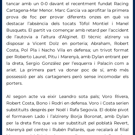
tancar amb un 0-0 davant el recentment fundat Racing
Cartagena-Mar Menor. Marc Garcia va aprofitar la primera
prova de foc per provar diferents onzes en què va
destacar l’absència dels tocats Tòfol Montiel i Manel
Busquets. El partit va començar amb retard per l’accident
de l’autovia a l’altura d’Alginet. El tècnic alzireny va
disposar a Vicent Dolz en porteria; Abraham, Robert
Costa, Pol Pla i Nacho Vila en defensa; un trivot format
per Roberto Laurel, Pitu i Marenyà, amb Dylan entrant per
la dreta, Sergio González per l’esquerra i Palacín com a
ariet. La primera part va donar poc de sí, amb més
possessió per als cartageners però sense incomodar els
porters.
Al segon acte va eixir Leandro sota pals; Voro Rivera,
Robert Costa, Bono i Rodri en defensa. Voro i Costa serien
substituïts després per Noël i Rafa Segovia. El doble pivot
el formaven Lado i l’alzireny Borja Boronat, amb Dylan
per la dreta fins que va ser substituït pel poblatà Revert,
Marenyà pel centre i Rubén Pallarés, que recalarà al filial