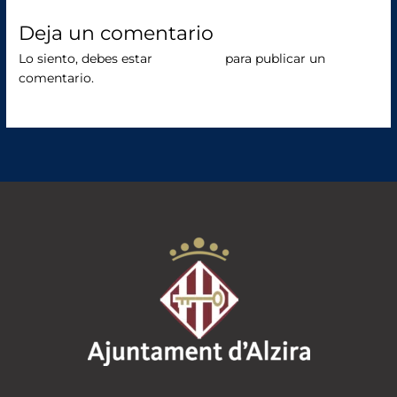
b
r
o
Deja un comentario
o
Lo siento, debes estar
conectado
para publicar un
comentario.
k