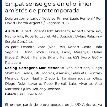
Empat sense gols en el primer
amistós de pretemporada
Deja un comentario
/
Notícies
,
Primer Equip Femení
/ Por
David Chordà Argente
/
5 agosto 2023
Alzira 0:
1a part: Vicent Dolz; Abraham, Robert Costa, Pol,
Nacho Vila; Roberto Laurel, Pitu, Joaquín; Dylan, Palacín y
Sergio González.
2a part: Leandro; Voro (Noël, 75′), Robert Costa (Rafa
Segovia), Bono, Rodri; Borja, Lado, Marenyà; Dylan
(Revert), Rubén Pallarés (Manu Palma, 65′) (Voro, 80′) y
Panadero
Racing Cartagena-Mar Menor 0:
Iván Martínez, Diego
Sheffield, Carlos, Cifu, Morros, Asensio, Celihueta, Gonzalo
Miranda, Gabi, Raúl y Diego L. También jugaron Oleg,
Diego Ruiz, Navarro, Pepe Bernal, Lalo, Alvarito, Álex
Martínez, Quim, Adrián y Josema.
Estadi
Luis Suñer Picó.
El primer partit de pretemporada de la UD Alzira es va