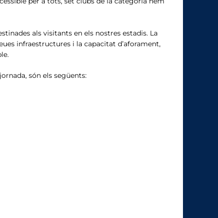
cessible per a tots, set clubs de la categoria hem
stinades als visitants en els nostres estadis. La
eues infraestructures i la capacitat d’aforament,
le.
 jornada, són els següents: