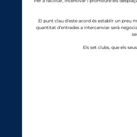
Per a facilitar, incentivar i promoure els despla
El punt clau d’este acord és establir un preu mà
quantitat d’entrades a intercanviar serà negocia
se
Els set clubs, que els seu