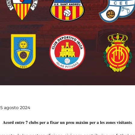
15 agosto 2024
𝐀𝐜𝐨𝐫𝐝 𝐞𝐧𝐭𝐫𝐞 𝟕 𝐜𝐥𝐮𝐛𝐬 𝐩𝐞𝐫 𝐚 𝐟𝐢𝐱𝐚𝐫 𝐮𝐧 𝐩𝐫𝐞𝐮 𝐦𝐚̀𝐱𝐢𝐦 𝐩𝐞𝐫 𝐚 𝐥𝐞𝐬 𝐳𝐨𝐧𝐞𝐬 𝐯𝐢𝐬𝐢𝐭𝐚𝐧𝐭𝐬.