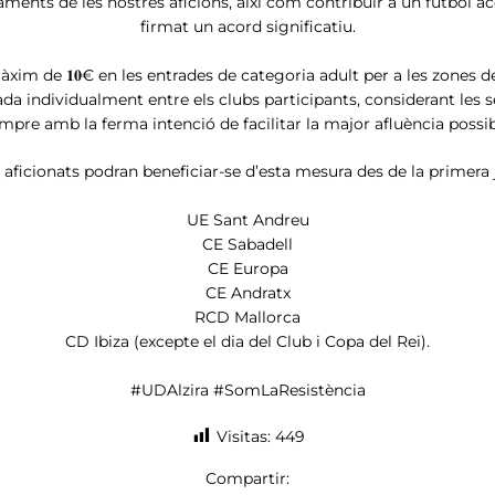
çaments de les nostres aficions, així com contribuir a un futbol ac
firmat un acord significatiu.
xim de 𝟏𝟎€ en les entrades de categoria adult per a les zones de
da individualment entre els clubs participants, considerant les s
mpre amb la ferma intenció de facilitar la major afluència possib
s aficionats podran beneficiar-se d’esta mesura des de la primera
UE Sant Andreu
CE Sabadell
CE Europa
CE Andratx
RCD Mallorca
CD Ibiza (excepte el dia del Club i Copa del Rei).
#UDAlzira #SomLaResistència
Visitas:
449
Compartir: