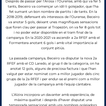
Després de passar per l’Arosa i l’Ourense, amb qui va fer 5
tants, Beceiro va començar un idil·li golejador, que l’ha
fet sumant un bon nombre de partits i de tants. En la
2018-2019, defensant els interessos de l’Ourense, Beceiro
va anotar 5 gols, deixant unes magnífiques sensacions
que foren clau per passar al Tropezón, on va fer 8 gols tot
i no poder estar disponible en el tram final de la
campanya. En la 2020-2021 va ascendir a 2a RFEF amb el
Formentera anotant 6 gols i amb vital importància al
conjunt pitiús.
La passada campanya, Beceiro va disputar la nova 2a
RFEF amb el CD Laredo, al grup II de la categoria, on ha
anotat 12 gols, alguns de preciosa factura i que l’han
valgut per estar nominat com a millor jugador dels cinc
grups de la 2a RFEF i per endur-se el premi com a millor
jugador de la campanya amb l’equip càntabre.
L’Alzira incorpora un davanter amb experiència, de
màxima qualitat i després d’haver disputat una
temporada sensacional amb uns nombres golejadors