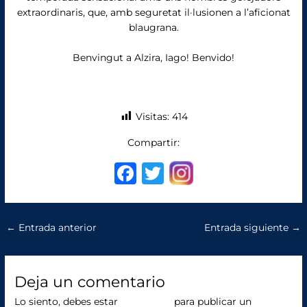
extraordinaris, que, amb seguretat il·lusionen a l’aficionat
blaugrana.
Benvingut a Alzira, Iago! Benvido!
Visitas:
414
Compartir:
F
T
a
w
c
it
←
Entrada anterior
Entrada siguiente
→
e
te
b
r
o
Deja un comentario
o
Lo siento, debes estar
conectado
para publicar un