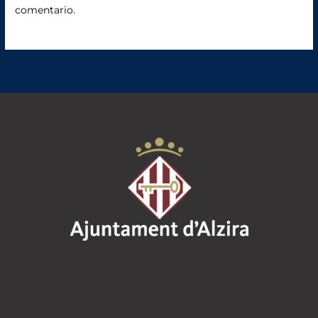
comentario.
k