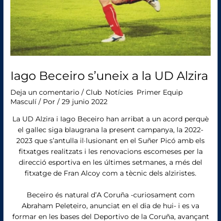
Iago Beceiro s’uneix a la UD Alzira
Deja un comentario
/
Club
,
Notícies
,
Primer Equip
Masculí
/ Por
/
29 junio 2022
La UD Alzira i Iago Beceiro han arribat a un acord perquè
el gallec siga blaugrana la present campanya, la 2022-
2023 que s’antulla il·lusionant en el Suñer Picó amb els
fitxatges realitzats i les renovacions escomeses per la
direcció esportiva en les últimes setmanes, a més del
fitxatge de Fran Alcoy com a tècnic dels alziristes.
Beceiro és natural d’A Coruña -curiosament com
Abraham Peleteiro, anunciat en el dia de hui- i es va
formar en les bases del Deportivo de la Coruña, avançant