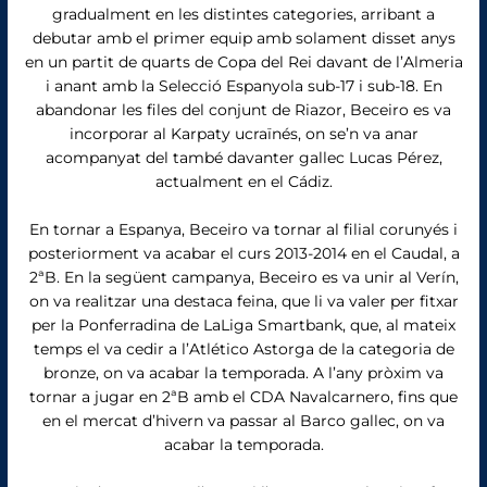
gradualment en les distintes categories, arribant a
debutar amb el primer equip amb solament disset anys
en un partit de quarts de Copa del Rei davant de l’Almeria
i anant amb la Selecció Espanyola sub-17 i sub-18. En
abandonar les files del conjunt de Riazor, Beceiro es va
incorporar al Karpaty ucraïnés, on se’n va anar
acompanyat del també davanter gallec Lucas Pérez,
actualment en el Cádiz.
En tornar a Espanya, Beceiro va tornar al filial corunyés i
posteriorment va acabar el curs 2013-2014 en el Caudal, a
2ªB. En la següent campanya, Beceiro es va unir al Verín,
on va realitzar una destaca feina, que li va valer per fitxar
per la Ponferradina de LaLiga Smartbank, que, al mateix
temps el va cedir a l’Atlético Astorga de la categoria de
bronze, on va acabar la temporada. A l’any pròxim va
tornar a jugar en 2ªB amb el CDA Navalcarnero, fins que
en el mercat d’hivern va passar al Barco gallec, on va
acabar la temporada.