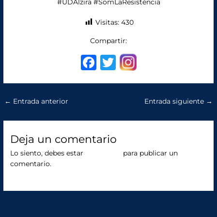
#UDAlzira #SomLaResistència
Visitas:
430
Compartir:
F
T
a
w
c
it
←
Entrada anterior
Entrada siguiente
→
e
te
b
r
o
Deja un comentario
o
Lo siento, debes estar
conectado
para publicar un
comentario.
k