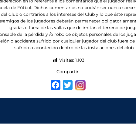
ideración en lo referente a los comentarios que el jugador reali
ela de Fútbol. Dichos comentarios no podrán ser nunca soeces 
del Club o contrarios a los intereses del Club y lo que éste repre
amigos de los jugadores deberán permanecer obligatoriamente, 
gradas o fuera de las vallas que delimitan el terreno de jueg
onsable de la pérdida y /o robo de objetos personales de los jugad
esión o accidente sufrido por cualquier jugador del club fuera d
sufrido o acontecido dentro de las instalaciones del club.
Visitas:
1.103
Compartir:
F
T
a
w
c
it
e
te
b
r
o