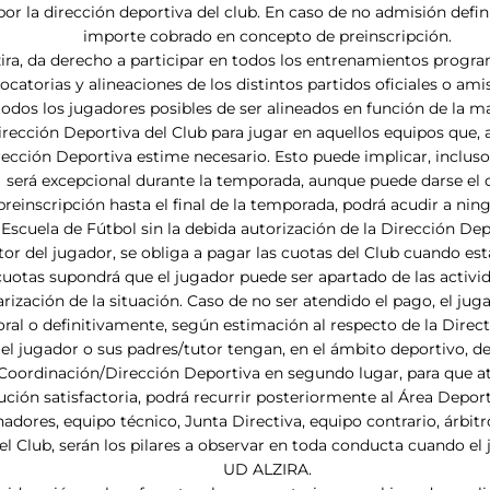
r la dirección deportiva del club. En caso de no admisión definiti
importe cobrado en concepto de preinscripción.
zira, da derecho a participar en todos los entrenamientos progr
atorias y alineaciones de los distintos partidos oficiales o ami
todos los jugadores posibles de ser alineados en función de la m
irección Deportiva del Club para jugar en aquellos equipos que, 
irección Deportiva estime necesario. Esto puede implicar, inclus
será excepcional durante la temporada, aunque puede darse el c
einscripción hasta el final de la temporada, podrá acudir a ning
 Escuela de Fútbol sin la debida autorización de la Dirección Depo
or del jugador, se obliga a pagar las cuotas del Club cuando est
 cuotas supondrá que el jugador puede ser apartado de las activi
arización de la situación. Caso de no ser atendido el pago, el jug
al o definitivamente, según estimación al respecto de la Directi
e el jugador o sus padres/tutor tengan, en el ámbito deportivo, d
ía Coordinación/Dirección Deportiva en segundo lugar, para que a
ción satisfactoria, podrá recurrir posteriormente al Área Deport
dores, equipo técnico, Junta Directiva, equipo contrario, árbitr
el Club, serán los pilares a observar en toda conducta cuando el
UD ALZIRA.