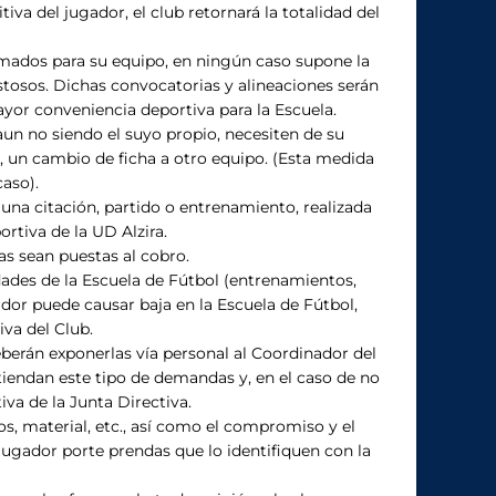
va del jugador, el club retornará la totalidad del
amados para su equipo, en ningún caso supone la
stosos. Dichas convocatorias y alineaciones serán
ayor conveniencia deportiva para la Escuela.
aun no siendo el suyo propio, necesiten de su
o, un cambio de ficha a otro equipo. (Esta medida
aso).
una citación, partido o entrenamiento, realizada
rtiva de la UD Alzira.
as sean puestas al cobro.
dades de la Escuela de Fútbol (entrenamientos,
ador puede causar baja en la Escuela de Fútbol,
va del Club.
eberán exponerlas vía personal al Coordinador del
tiendan este tipo de demandas y, en el caso de no
iva de la Junta Directiva.
os, material, etc., así como el compromiso y el
 jugador porte prendas que lo identifiquen con la