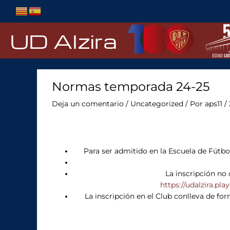
Ir
al
contenido
UD Alzira
Normas temporada 24-25
Deja un comentario
/
Uncategorized
/ Por
aps11
/
Para ser admitido en la Escuela de Fútbol
La inscripción no 
https://udalzira.
La inscripción en el Club conlleva de fo