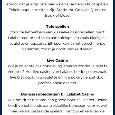
ervoor dat je altijd iets nieuws en spannends kunt spelen.
Enkele populaire titels zijn Starburst, Gonzo’s Quest en
Book of Dead.
Tafelspellen
Voor de liefhebbers van klassieke casinospellen biedt
Lalabet een breed scala aan tafelspellen zoals blackjack,
roulette en baccarat. Elk spel komt met verschillende
varianten, zodat je nooit verveeld raakt.
Live Casino
Wil je de echte casinobeleving ervaren zonder je huis te
verlaten? Het live casino van Lalabet biedt spellen zoals
live blackjack, live roulette en live poker, gehost door
professionele dealers.
Bonusaanbiedingen bij Lalabet Casino
Wie houdt er niet van een goede bonus? Lalabet Casino
biedt verschillende aantrekkelijke bonussen voor zowel
nieuwe als bestaande spelers. Hier zijn enkele van de