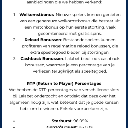
aanbiedingen die we hebben verkend:
Welkomstbonus
: Nieuwe spelers kunnen genieten
van een genereuze welkomstbonus die bestaat uit
een matchbonus op hun eerste storting, vaak
gecombineerd met gratis spins.
Reload Bonussen
: Bestaande spelers kunnen
profiteren van regelmatige reload bonussen, die
extra speeltegoed bieden bij stortingen.
Cashback Bonussen
: Lalabet biedt ook cashback
bonussen, waarmee je een percentage van je
verliezen terugkrijgt als speeltegoed.
RTP (Return to Player) Percentages
We hebben de RTP-percentages van verschillende slots
bij Lalabet onderzocht en ontdekt dat deze over het
algemeen hoog zijn, wat betekent dat je goede kansen
hebt om te winnen. Enkele voorbeelden zijn:
Starburst
: 96.09%
Gonzo’s Quest
: 96.00%