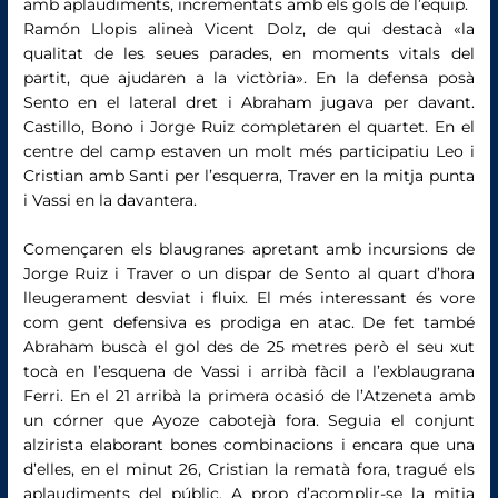
amb aplaudiments, incrementats amb els gols de l’equip.
Ramón Llopis alineà Vicent Dolz, de qui destacà «la
qualitat de les seues parades, en moments vitals del
partit, que ajudaren a la victòria». En la defensa posà
Sento en el lateral dret i Abraham jugava per davant.
Castillo, Bono i Jorge Ruiz completaren el quartet. En el
centre del camp estaven un molt més participatiu Leo i
Cristian amb Santi per l’esquerra, Traver en la mitja punta
i Vassi en la davantera.
Començaren els blaugranes apretant amb incursions de
Jorge Ruiz i Traver o un dispar de Sento al quart d’hora
lleugerament desviat i fluix. El més interessant és vore
com gent defensiva es prodiga en atac. De fet també
Abraham buscà el gol des de 25 metres però el seu xut
tocà en l’esquena de Vassi i arribà fàcil a l’exblaugrana
Ferri. En el 21 arribà la primera ocasió de l’Atzeneta amb
un córner que Ayoze cabotejà fora. Seguia el conjunt
alzirista elaborant bones combinacions i encara que una
d’elles, en el minut 26, Cristian la rematà fora, tragué els
aplaudiments del públic. A prop d’acomplir-se la mitja