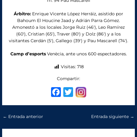
m. 94 Pau Mascarell
Árbitro:
Enrique Vicente López Herráiz, asistido por
Bahoum El Houcine Jaad y Adrián Parra Gómez.
Amonestó a los locales Jorge Ruiz (46′), Leo Ramírez
(60′), Cristian (65′), Traver (80′) y Dolz (86′) y a los
visitantes Cerdán (5′), Gallego (39′) y Pau Mascarell (74′).
Camp d’esports
Venècia, ante unos 600 espectadores.
Visitas:
718
Compartir:
F
T
a
w
c
it
←
Entrada anterior
Entrada siguiente
→
e
te
b
r