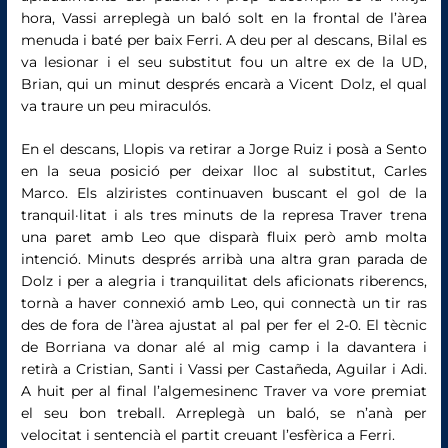
hora, Vassi arreplegà un baló solt en la frontal de l’àrea
menuda i baté per baix Ferri. A deu per al descans, Bilal es
va lesionar i el seu substitut fou un altre ex de la UD,
Brian, qui un minut després encarà a Vicent Dolz, el qual
va traure un peu miraculós.
En el descans, Llopis va retirar a Jorge Ruiz i posà a Sento
en la seua posició per deixar lloc al substitut, Carles
Marco. Els alziristes continuaven buscant el gol de la
tranquil·litat i als tres minuts de la represa Traver trena
una paret amb Leo que disparà fluix però amb molta
intenció. Minuts després arribà una altra gran parada de
Dolz i per a alegria i tranquilitat dels aficionats riberencs,
tornà a haver connexió amb Leo, qui connectà un tir ras
des de fora de l’àrea ajustat al pal per fer el 2-0. El tècnic
de Borriana va donar alé al mig camp i la davantera i
retirà a Cristian, Santi i Vassi per Castañeda, Aguilar i Adi.
A huit per al final l’algemesinenc Traver va vore premiat
el seu bon treball. Arreplegà un baló, se n’anà per
velocitat i sentencià el partit creuant l’esfèrica a Ferri.