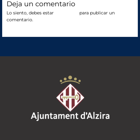
o
Deja un comentario
o
Lo siento, debes estar
conectado
para publicar un
comentario.
k