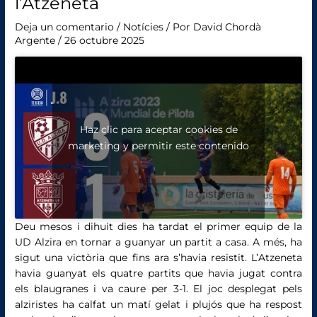
l’Atzeneta
Deja un comentario
/
Notícies
/ Por
David Chordà
Argente
/
26 octubre 2025
Haz clic para aceptar cookies de
marketing y permitir este contenido
Deu mesos i dihuit dies ha tardat el primer equip de la
UD Alzira en tornar a guanyar un partit a casa. A més, ha
sigut una victòria que fins ara s’havia resistit. L’Atzeneta
havia guanyat els quatre partits que havia jugat contra
els blaugranes i va caure per 3-1. El joc desplegat pels
alziristes ha calfat un matí gelat i plujós que ha respost