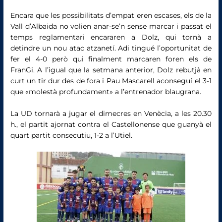
Encara que les possibilitats d’empat eren escases, els de la
Vall d’Albaida no volien anar-se’n sense marcar i passat el
temps reglamentari encararen a Dolz, qui tornà a
detindre un nou atac atzanetí. Adi tingué l’oportunitat de
fer el 4-0 però qui finalment marcaren foren els de
FranGi. A l’igual que la setmana anterior, Dolz rebutjà en
curt un tir dur des de fora i Pau Mascarell aconseguí el 3-1
que «molestà profundament» a l’entrenador blaugrana.
La UD tornarà a jugar el dimecres en Venècia, a les 20.30
h., el partit ajornat contra el Castellonense que guanyà el
quart partit consecutiu, 1-2 a l’Utiel.