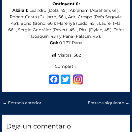
Ontinyent 0:
Alzira 1:
Leandro (Dolz, 45′); Abraham (Abraham, 61′),
Robert Costa (Guijarro, 66′), Adri Crespo (Rafa Segovia,
45′), Bono (Bono, 66′); Marenyà (Lado, 45′), Laurel (Fla,
66′), Sergio González (Revert, 45′), Pitu (Dylan, 45′), Tòfol
(Joaquín, 45′) y Pana (Palacín, 45′).
Gol:
0-1 31′ Pana
Visitas:
382
Compartir:
F
T
a
w
c
it
←
Entrada anterior
Entrada siguiente
→
e
te
b
r
o
Deja un comentario