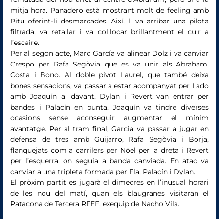
mitja hora. Panadero està mostrant molt de feeling amb
Pitu oferint-li desmarcades. Així, li va arribar una pilota
filtrada, va retallar i va col·locar brillantment el cuir a
l’escaire.
Per al segon acte, Marc García va alinear Dolz i va canviar
Crespo per Rafa Segòvia que es va unir als Abraham,
Costa i Bono. Al doble pivot Laurel, que també deixa
bones sensacions, va passar a estar acompanyat per Lado
amb Joaquín al davant. Dylan i Revert van entrar per
bandes i Palacín en punta. Joaquín va tindre diverses
ocasions sense aconseguir augmentar el mínim
avantatge. Per al tram final, Garcia va passar a jugar en
defensa de tres amb Guijarro, Rafa Segòvia i Borja,
flanquejats com a carrilers per Nöel per la dreta i Revert
per l’esquerra, on seguia a banda canviada. En atac va
canviar a una tripleta formada per Fla, Palacín i Dylan.
El pròxim partit es jugarà el dimecres en l’inusual horari
de les nou del matí, quan els blaugranes visitaran el
Patacona de Tercera RFEF, exequip de Nacho Vila.