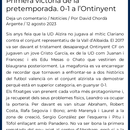
Primera victòria de la
pretemporada. 0-1 a l’Ontinyent
Deja un comentario
/
Notícies
/ Por
David Chordà
Argente
/
12 agosto 2023
Sis anys feia que la UD Alzira no jugava al mític Clariano
contra el conjunt representatiu de la Vall d’Albaida. El 2017
va ser davant el tristament desaparegut Ontinyent CF on
jugaven un jove Cristo García, ex de la UD com Juanan i
Francesc i els Edu Mesas o Chato que vestirien de
blaugrana posteriorment. La megafonia es va encarregar
de recordar que tornaven a enfrontar-se a dos històrics
del futbol valencià on el conjunt alzirista va demostrar
perquè està en superior categoria, en guanyar 0-1.
Els fitxatges van prenent cada volta més protagonisme i,
ja recuperat dels seus problemes físics, Leandro va ocupar
la porteria. Per davant es van situar Abraham, Robert
Costa, Rafa Segovia i Bono; amb Marenyà i Laurel a la
zona de creació, Sergio González per l’esquerra i Pitu i
Tòfol enllaçant amb Panadero. No va ser bona la primera
rematada del nou ariet al centre d’Abraham, però sí a la