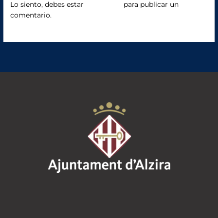
o
Lo siento, debes estar
conectado
para publicar un
comentario.
k