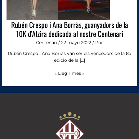
d’Alzira
dedicada
al
nostre
Rubén Crespo i Ana Borràs, guanyadors de la
Centenari
10K d’Alzira dedicada al nostre Centenari
Centenari
/
22 mayo 2022
/ Por
Rubén Crespo i Ana Borrás van ser els vencedors de la 8a
edició de la […]
« Llegir mes »