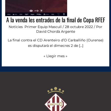
Copa
RFEF
A la venda les entrades de la final de Copa RFEF
Notícies
,
Primer Equip Masculí
/
28 octubre 2022
/ Por
David Chordà Argente
La final contra el CD Arenteiro d’O Carballiño (Ourense)
es disputarà el dimecres 2 de […]
« Llegir mes »