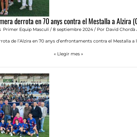
(0-
1)
mera derrota en 70 anys contra el Mestalla a Alzira (
s
,
Primer Equip Masculí
/
8 septiembre 2024
/ Por
David Chordà 
rota de l’Alzira en 70 anys d’enfrontaments contra el Mestalla a l
« Llegir mes »
Tres
punts
d’or
per
a
la
UD:
Alzira
2,
Mestalla