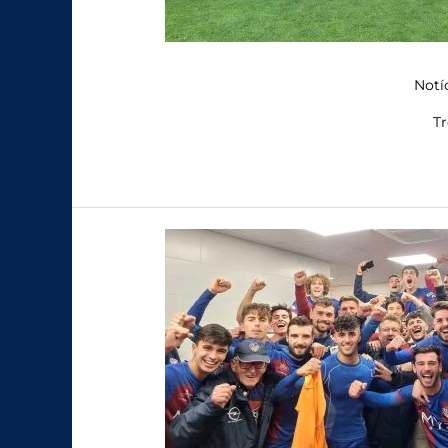
Notí
Tr