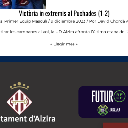
Victòria in extremis al Puchades (1-2)
es
,
Primer Equip Masculí
/
9 diciembre 2023
/ Por
David Chordà 
tirar les campanes al vol, la UD Alzira afronta l’última etapa de l
« Llegir mes »