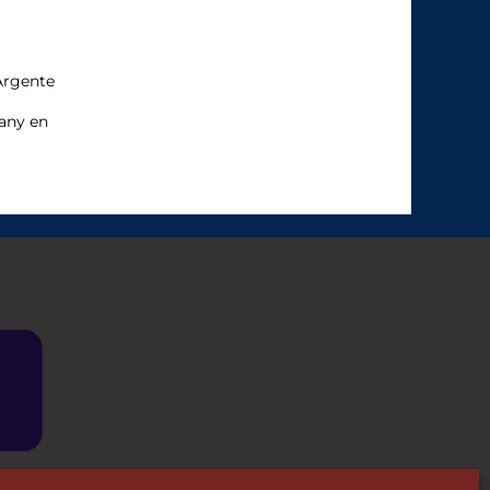
Argente
’any en