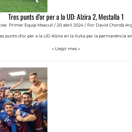
1
Tres punts d’or per a la UD: Alzira 2, Mestalla 1
cies
,
Primer Equip Masculí
/
20 abril 2024
/ Por
David Chordà Ar
es punts d’or per a la UD Alzira en la lluita per la permanència 
« Llegir mes »
Victòria
in
extremis
al
Puchades
(1-
2)