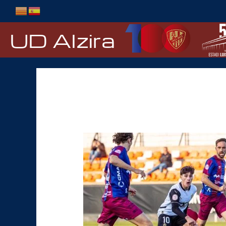
Ir
al
contenido
UD Alzira
Mestalla