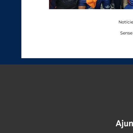
Notíci
Sense 