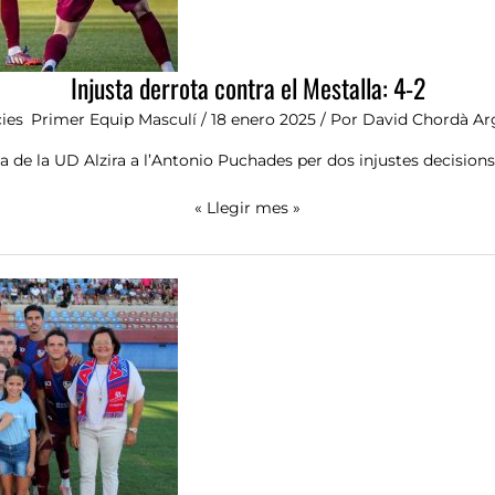
Injusta derrota contra el Mestalla: 4-2
ies
,
Primer Equip Masculí
/
18 enero 2025
/ Por
David Chordà Ar
 de la UD Alzira a l’Antonio Puchades per dos injustes decisions 
« Llegir mes »
Primera
derrota
en
70
anys
contra
el
Mestalla
a
Alzira