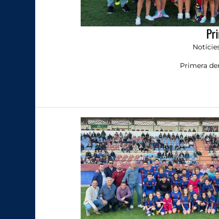
Pri
Notície
Primera der