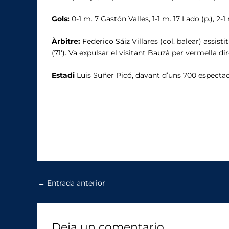
Gols:
0-1 m. 7 Gastón Valles, 1-1 m. 17 Lado (p.), 2
Àrbitre:
Federico Sáiz Villares (col. balear) assis
(71′). Va expulsar el visitant Bauzà per vermella dir
Estadi
Luis Suñer Picó, davant d’uns 700 espectad
←
Entrada anterior
Deja un comentario