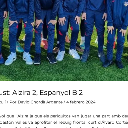
t: Alzira 2, Espanyol B 2
ulí
/ Por
David Chordà Argente
/
4 febrero 2024
l que l’Alzira ja que els periquitos van jugar una part amb deu
astón Valles va aprofitar el rebuig frontal curt d’Álvaro Cort