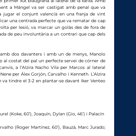
 el primer xut blaugrana al lateral de la xarxa. Amb
ocament a Mángel va ser castigat amb penal que va
 jugar el conjunt valencià en una franja de vint
a ficar una centrada perfecte que va rematar de cap
olta per lesió, va marcar un golàs des de fora de
tada de peu involuntària a un contrari que cap dels
gar amb dos davanters i amb un de menys, Manolo
p al costat del pal un perfecte servei de córner de
nvis, a l’Alzira Nacho Vila per Marcos al lateral
Nene per Álex Gorjón, Carvalho i Kenneth. L’Alzira
 va tindre el 3-2 en plantar-se davant Iker Venteo
el (Koke, 60’), Joaquín, Dylan (Gio, 46’) i Palacín
rvalho (Roger Martínez, 60’), Bauzà, Marc Jurado;