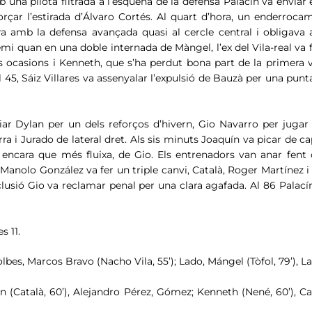
mb una pilota filtrada a l’esquena de la defensa Palacín va enviar
a forçar l’estirada d’Álvaro Cortés. Al quart d’hora, un enderr
ra amb la defensa avançada quasi al cercle central i obligava a
premi quan en una doble internada de Màngel, l’ex del Vila-real v
s ocasions i Kenneth, que s’ha perdut bona part de la primera v
l 45, Sáiz Villares va assenyalar l’expulsió de Bauzà per una pun
viar Dylan per un dels reforços d’hivern, Gio Navarro per ju
 i Jurado de lateral dret. Als sis minuts Joaquín va picar de ca
encara que més fluixa, de Gio. Els entrenadors van anar fent ca
Manolo González va fer un triple canvi, Català, Roger Martínez i 
clusió Gio va reclamar penal per una clara agafada. Al 86 Palacín
s 11.
es, Marcos Bravo (Nacho Vila, 55’); Lado, Mángel (Tòfol, 79’), Laur
n (Català, 60’), Alejandro Pérez, Gómez; Kenneth (Nené, 60’), Ca