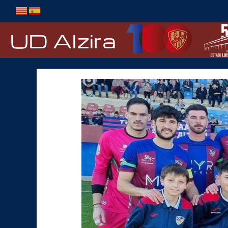
Ir
al
contenido
UD Alzira