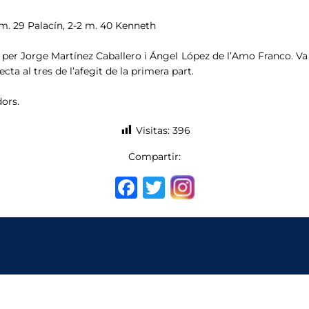
-1 m. 29 Palacín, 2-2 m. 40 Kenneth
tit per Jorge Martínez Caballero i Ángel López de l’Amo Franco. V
ecta al tres de l’afegit de la primera part.
ors.
Visitas:
396
Compartir:
F
T
a
w
c
it
e
te
b
r
o