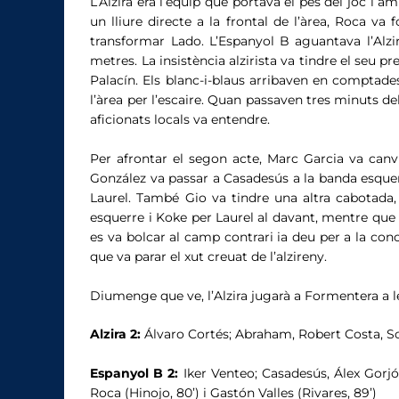
L’Alzira era l’equip que portava el pes del joc i a
un lliure directe a la frontal de l’àrea, Roca v
transformar Lado. L’Espanyol B aguantava l’Alzi
metres. La insistència alzirista va tindre el seu 
Palacín. Els blanc-i-blaus arribaven en comptade
l’àrea per l’escaire. Quan passaven tres minuts de
aficionats locals va entendre.
Per afrontar el segon acte, Marc Garcia va can
González va passar a Casadesús a la banda esquerra
Laurel. També Gio va tindre una altra cabotada, 
esquerre i Koke per Laurel al davant, mentre que 
es va bolcar al camp contrari ia deu per a la con
que va parar el xut creuat de l’alzireny.
Diumenge que ve, l’Alzira jugarà a Formentera a le
Alzira 2:
Álvaro Cortés; Abraham, Robert Costa, Solb
Espanyol B 2:
Iker Venteo; Casadesús, Álex Gorjó
Roca (Hinojo, 80’) i Gastón Valles (Rivares, 89’)