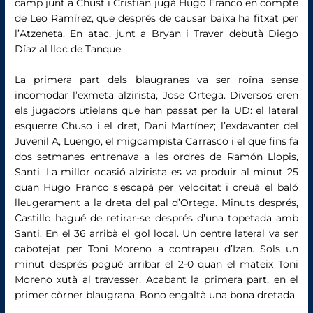
camp junt a Chust i Cristian jugà Hugo Franco en compte
de Leo Ramírez, que després de causar baixa ha fitxat per
l’Atzeneta. En atac, junt a Bryan i Traver debutà Diego
Díaz al lloc de Tanque.
La primera part dels blaugranes va ser roïna sense
incomodar l’exmeta alzirista, Jose Ortega. Diversos eren
els jugadors utielans que han passat per la UD: el lateral
esquerre Chuso i el dret, Dani Martínez; l’exdavanter del
Juvenil A, Luengo, el migcampista Carrasco i el que fins fa
dos setmanes entrenava a les ordres de Ramón Llopis,
Santi. La millor ocasió alzirista es va produir al minut 25
quan Hugo Franco s’escapà per velocitat i creuà el baló
lleugerament a la dreta del pal d’Ortega. Minuts després,
Castillo hagué de retirar-se després d’una topetada amb
Santi. En el 36 arribà el gol local. Un centre lateral va ser
cabotejat per Toni Moreno a contrapeu d’Izan. Sols un
minut després pogué arribar el 2-0 quan el mateix Toni
Moreno xutà al travesser. Acabant la primera part, en el
primer còrner blaugrana, Bono engaltà una bona dretada.