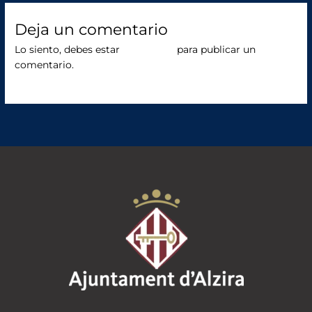
b
r
o
Deja un comentario
o
Lo siento, debes estar
conectado
para publicar un
comentario.
k