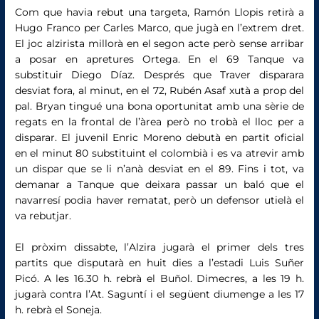
Com que havia rebut una targeta, Ramón Llopis retirà a
Hugo Franco per Carles Marco, que jugà en l’extrem dret.
El joc alzirista millorà en el segon acte però sense arribar
a posar en apretures Ortega. En el 69 Tanque va
substituir Diego Díaz. Després que Traver disparara
desviat fora, al minut, en el 72, Rubén Asaf xutà a prop del
pal. Bryan tingué una bona oportunitat amb una sèrie de
regats en la frontal de l’àrea però no trobà el lloc per a
disparar. El juvenil Enric Moreno debutà en partit oficial
en el minut 80 substituint el colombià i es va atrevir amb
un dispar que se li n’anà desviat en el 89. Fins i tot, va
demanar a Tanque que deixara passar un baló que el
navarresí podia haver rematat, però un defensor utielà el
va rebutjar.
El pròxim dissabte, l’Alzira jugarà el primer dels tres
partits que disputarà en huit dies a l’estadi Luis Suñer
Picó. A les 16.30 h. rebrà el Buñol. Dimecres, a les 19 h.
jugarà contra l’At. Saguntí i el següent diumenge a les 17
h. rebrà el Soneja.