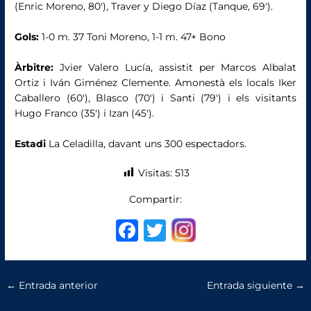
(Enric Moreno, 80′), Traver y Diego Díaz (Tanque, 69′).
Gols:
1-0 m. 37 Toni Moreno, 1-1 m. 47+ Bono
Àrbitre:
Jvier Valero Lucía, assistit per Marcos Albalat
Ortiz i Iván Giménez Clemente. Amonestà els locals Iker
Caballero (60′), Blasco (70′) i Santi (79′) i els visitants
Hugo Franco (35′) i Izan (45′).
Estadi
La Celadilla, davant uns 300 espectadors.
Visitas:
513
Compartir:
F
T
a
w
c
it
←
Entrada anterior
Entrada siguiente
→
e
te