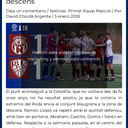
descens
Deja un comentario
/
Notícies
,
Primer Equip Masculí
/ Por
David Chordà Argente
/
5 enero 2026
Haz clic para aceptar cookies de
marketing y permitir este contenido
El punt aconseguit a la Celadilla, que no visitava des de fa
onze anys, no ha resultat positiu ja que la victòria in
extremis del Roda envia al conjunt blaugrana a la zona de
descens. Ramón Llopis va repetir amb el quintet defensiu,
amb Izan en porteria; Abraham, Castillo, Gomis i Sento en
defensa. Respecte a la setmana passada, en el centre del