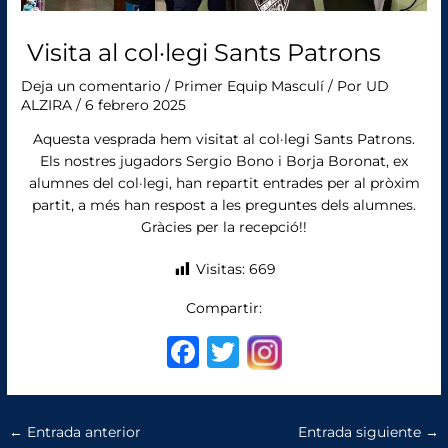
Visita al col·legi Sants Patrons
Deja un comentario
/
Primer Equip Masculí
/ Por
UD
ALZIRA
/
6 febrero 2025
Aquesta vesprada hem visitat al col·legi Sants Patrons.
Els nostres jugadors Sergio Bono i Borja Boronat, ex
alumnes del col·legi, han repartit entrades per al pròxim
partit, a més han respost a les preguntes dels alumnes.
Gràcies per la recepció!!
Visitas:
669
Compartir:
F
T
a
w
c
it
←
Entrada anterior
Entrada siguiente
→
e
te