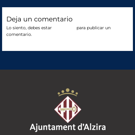
b
r
o
Deja un comentario
o
Lo siento, debes estar
conectado
para publicar un
comentario.
k