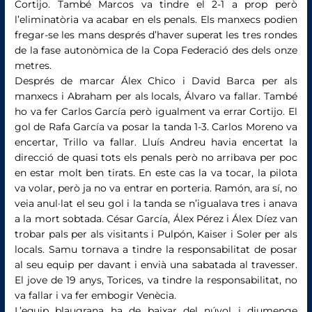
Cortijo. També Marcos va tindre el 2-1 a prop però
l’eliminatòria va acabar en els penals. Els manxecs podien
fregar-se les mans després d’haver superat les tres rondes
de la fase autonòmica de la Copa Federació des dels onze
metres.
Després de marcar Álex Chico i David Barca per als
manxecs i Abraham per als locals, Álvaro va fallar. També
ho va fer Carlos García però igualment va errar Cortijo. El
gol de Rafa García va posar la tanda 1-3. Carlos Moreno va
encertar, Trillo va fallar. Lluís Andreu havia encertat la
direcció de quasi tots els penals però no arribava per poc
en estar molt ben tirats. En este cas la va tocar, la pilota
va volar, però ja no va entrar en porteria. Ramón, ara sí, no
veia anul·lat el seu gol i la tanda se n’igualava tres i anava
a la mort sobtada. César García, Álex Pérez i Álex Díez van
trobar pals per als visitants i Pulpón, Kaiser i Soler per als
locals. Samu tornava a tindre la responsabilitat de posar
al seu equip per davant i envià una sabatada al travesser.
El jove de 19 anys, Torices, va tindre la responsabilitat, no
va fallar i va fer embogir Venècia.
L’equip blaugrana ha de baixar del núvol i diumenge