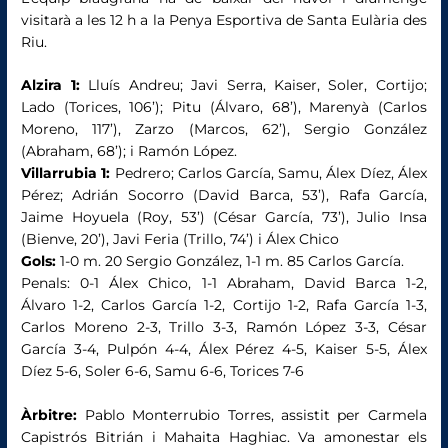
visitarà a les 12 h a la Penya Esportiva de Santa Eulària des
Riu.
Alzira 1:
Lluís Andreu; Javi Serra, Kaiser, Soler, Cortijo;
Lado (Torices, 106’); Pitu (Álvaro, 68’), Marenyà (Carlos
Moreno, 117’), Zarzo (Marcos, 62’), Sergio González
(Abraham, 68’); i Ramón López.
Villarrubia 1:
Pedrero; Carlos García, Samu, Álex Díez, Álex
Pérez; Adrián Socorro (David Barca, 53’), Rafa García,
Jaime Hoyuela (Roy, 53’) (César García, 73’), Julio Insa
(Bienve, 20’), Javi Feria (Trillo, 74’) i Álex Chico
Gols:
1-0 m. 20 Sergio González, 1-1 m. 85 Carlos García.
Penals: 0-1 Álex Chico, 1-1 Abraham, David Barca 1-2,
Álvaro 1-2, Carlos García 1-2, Cortijo 1-2, Rafa García 1-3,
Carlos Moreno 2-3, Trillo 3-3, Ramón López 3-3, César
García 3-4, Pulpón 4-4, Álex Pérez 4-5, Kaiser 5-5, Álex
Díez 5-6, Soler 6-6, Samu 6-6, Torices 7-6
Àrbitre:
Pablo Monterrubio Torres, assistit per Carmela
Capistrós Bitrián i Mahaita Haghiac. Va amonestar els