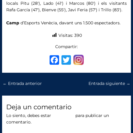
locals Pitu (28′), Lado (41′) i Marcos (80′) i els visitants
Rafa García (47′), Bienve (55′), Javi Feria (57′) i Trillo (83′).
Camp
d’Esports Venècia, davant uns 1.500 espectadors.
Visitas:
390
Compartir:
F
T
a
w
c
it
←
Entrada anterior
Entrada siguiente
→
e
te
b
r
o
Deja un comentario
o
Lo siento, debes estar
conectado
para publicar un
comentario.
k