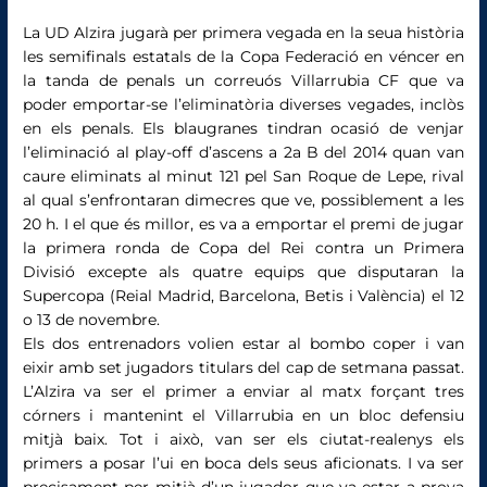
La UD Alzira jugarà per primera vegada en la seua història
les semifinals estatals de la Copa Federació en véncer en
la tanda de penals un correuós Villarrubia CF que va
poder emportar-se l’eliminatòria diverses vegades, inclòs
en els penals. Els blaugranes tindran ocasió de venjar
l’eliminació al play-off d’ascens a 2a B del 2014 quan van
caure eliminats al minut 121 pel San Roque de Lepe, rival
al qual s’enfrontaran dimecres que ve, possiblement a les
20 h. I el que és millor, es va a emportar el premi de jugar
la primera ronda de Copa del Rei contra un Primera
Divisió excepte als quatre equips que disputaran la
Supercopa (Reial Madrid, Barcelona, ​​Betis i València) el 12
o 13 de novembre.
Els dos entrenadors volien estar al bombo coper i van
eixir amb set jugadors titulars del cap de setmana passat.
L’Alzira va ser el primer a enviar al matx forçant tres
córners i mantenint el Villarrubia en un bloc defensiu
mitjà baix. Tot i això, van ser els ciutat-realenys els
primers a posar l’ui en boca dels seus aficionats. I va ser
precisament per mitjà d’un jugador que va estar a prova