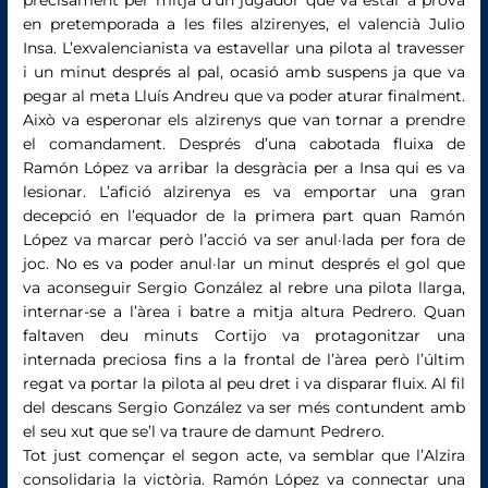
en pretemporada a les files alzirenyes, el valencià Julio
Insa. L’exvalencianista va estavellar una pilota al travesser
i un minut després al pal, ocasió amb suspens ja que va
pegar al meta Lluís Andreu que va poder aturar finalment.
Això va esperonar els alzirenys que van tornar a prendre
el comandament. Després d’una cabotada fluixa de
Ramón López va arribar la desgràcia per a Insa qui es va
lesionar. L’afició alzirenya es va emportar una gran
decepció en l’equador de la primera part quan Ramón
López va marcar però l’acció va ser anul·lada per fora de
joc. No es va poder anul·lar un minut després el gol que
va aconseguir Sergio González al rebre una pilota llarga,
internar-se a l’àrea i batre a mitja altura Pedrero. Quan
faltaven deu minuts Cortijo va protagonitzar una
internada preciosa fins a la frontal de l’àrea però l’últim
regat va portar la pilota al peu dret i va disparar fluix. Al fil
del descans Sergio González va ser més contundent amb
el seu xut que se’l va traure de damunt Pedrero.
Tot just començar el segon acte, va semblar que l’Alzira
consolidaria la victòria. Ramón López va connectar una