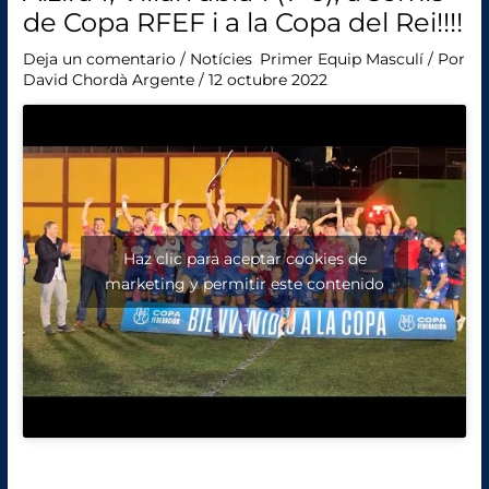
de Copa RFEF i a la Copa del Rei!!!!
Deja un comentario
/
Notícies
,
Primer Equip Masculí
/ Por
David Chordà Argente
/
12 octubre 2022
Haz clic para aceptar cookies de
marketing y permitir este contenido