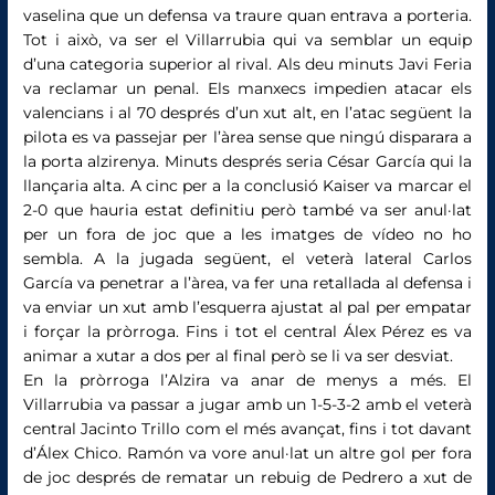
vaselina que un defensa va traure quan entrava a porteria.
Tot i això, va ser el Villarrubia qui va semblar un equip
d’una categoria superior al rival. Als deu minuts Javi Feria
va reclamar un penal. Els manxecs impedien atacar els
valencians i al 70 després d’un xut alt, en l’atac següent la
pilota es va passejar per l’àrea sense que ningú disparara a
la porta alzirenya. Minuts després seria César García qui la
llançaria alta. A cinc per a la conclusió Kaiser va marcar el
2-0 que hauria estat definitiu però també va ser anul·lat
per un fora de joc que a les imatges de vídeo no ho
sembla. A la jugada següent, el veterà lateral Carlos
García va penetrar a l’àrea, va fer una retallada al defensa i
va enviar un xut amb l’esquerra ajustat al pal per empatar
i forçar la pròrroga. Fins i tot el central Álex Pérez es va
animar a xutar a dos per al final però se li va ser desviat.
En la pròrroga l’Alzira va anar de menys a més. El
Villarrubia va passar a jugar amb un 1-5-3-2 amb el veterà
central Jacinto Trillo com el més avançat, fins i tot davant
d’Álex Chico. Ramón va vore anul·lat un altre gol per fora
de joc després de rematar un rebuig de Pedrero a xut de