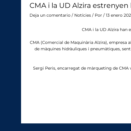
CMA i la UD Alzira estrenyen 
Deja un comentario
/
Notícies
/ Por
/
13 enero 20
CMA i la UD Alzira han e
CMA (Comercial de Maquinària Alzira), empresa alz
de màquines hidràuliques i pneumàtiques, sent l
Sergi Peris, encarregat de màrqueting de CMA va