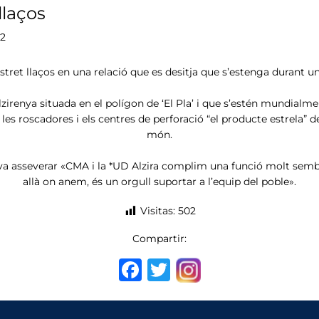
llaços
22
stret llaços en una relació que es desitja que s’estenga durant u
irenya situada en el polígon de ‘El Pla’ i que s’estén mundialm
es roscadores i els centres de perforació “el producte estrela” d
món.
 asseverar «CMA i la *UD Alzira complim una funció molt semblan
allà on anem, és un orgull suportar a l’equip del poble».
Visitas:
502
Compartir:
F
T
a
w
c
it