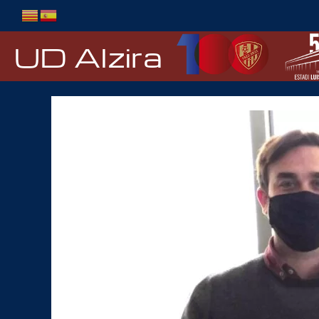
Ir
al
contenido
UD Alzira