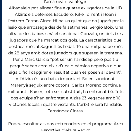
l’àrea rival», va afegir.
Albadalejo pot alinear fins a quatre exjugadors de la UD
Alzira: els defenses Escudero, Kike Torrent i Roan i
l’extrem Ferran Giner. Hi ha un quint que no jugarà per la
lesió que arrossega des de fa setmanes: Sergio Boix. Una
altra de les baixes serà el sancionat Gonzalo, un dels tres
jugadors que ha marcat dos gols. La característica que
destaca més al Saguntí és l’edat. Té una mitjana de més
de 28 anys amb dotze jugadors que superen la trentena.
Per a Marc Garcia “pot ser un handicap però positiu
perquè saben com eixir d’una dinàmica negativa o que
siga difícil capgirar el resultat quan es posen al davant”.
A l’Alzira és una baixa important Soler, sancionat.
Marenyà seguix entre cotons. Carlos Moreno continua
millorant i Kaiser, tot i ser substituït, ha entrenat bé. Tots
dos equips s’han enfrontat a Alzira 23 vegades amb 16
victòries locals i quatre visitants. L’àrbitre serà l’andalús
Fernández Cintas.
Podeu escoltar als dos entrenadors en el programa Àrea
Esportiva d’Alzira Ràdio: