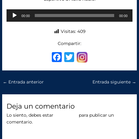
Reproductor
00:00
00:00
de
audio
Visitas:
409
Compartir:
F
T
a
w
c
it
←
Entrada anterior
Entrada siguiente
→
e
te
b
r
o
Deja un comentario
o
Lo siento, debes estar
conectado
para publicar un
comentario.
k