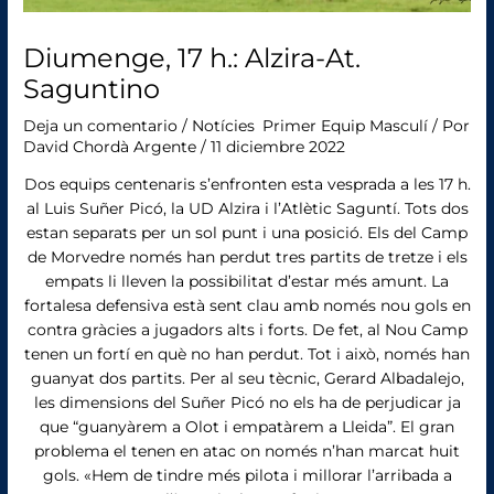
Diumenge, 17 h.: Alzira-At.
Saguntino
Deja un comentario
/
Notícies
,
Primer Equip Masculí
/ Por
David Chordà Argente
/
11 diciembre 2022
Dos equips centenaris s’enfronten esta vesprada a les 17 h.
al Luis Suñer Picó, la UD Alzira i l’Atlètic Saguntí. Tots dos
estan separats per un sol punt i una posició. Els del Camp
de Morvedre només han perdut tres partits de tretze i els
empats li lleven la possibilitat d’estar més amunt. La
fortalesa defensiva està sent clau amb només nou gols en
contra gràcies a jugadors alts i forts. De fet, al Nou Camp
tenen un fortí en què no han perdut. Tot i això, només han
guanyat dos partits. Per al seu tècnic, Gerard Albadalejo,
les dimensions del Suñer Picó no els ha de perjudicar ja
que “guanyàrem a Olot i empatàrem a Lleida”. El gran
problema el tenen en atac on només n’han marcat huit
gols. «Hem de tindre més pilota i millorar l’arribada a