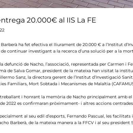
ntrega 20.000€ al IIS La FE
022
Barberà ha fet efectiva el lliurament de 20.000 € a l’Institut d’In
u de continuar investigant a la recerca d’una solució per a la mor
 la defunció de Nacho, l’associació, representada per Carmen i 
mà de Salva Gomar, president de la mateixa han visitat la instituc
Guillermo Sanz, la directora gerent de l’Institut d’Investigació Sani
ties Familiars, Mort Sobtada i Mecanismes de Malaltia (CAFAMUSM
reballant i honrant la memòria de Nacho principalment amb el tor
de 2022 es confirmaran pròximament- i altres accions centrades 
specialment al seu edil d’esports, Fernando Pascual, les facilitat
cho Barberà, de la mateixa manera a la FFCV i al seu president 