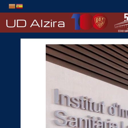
Ir
al
contenido
UD Alzira