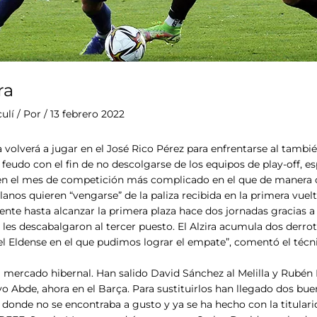
ra
ulí
/ Por
/
13 febrero 2022
a volverá a jugar en el José Rico Pérez para enfrentarse al tambié
u feudo con el fin de no descolgarse de los equipos de play-off, e
en el mes de competición más complicado en el que de manera co
lanos quieren “vengarse” de la paliza recibida en la primera vu
te hasta alcanzar la primera plaza hace dos jornadas gracias a se
 les descabalgaron al tercer puesto. El Alzira acumula dos derro
l Eldense en el que pudimos lograr el empate”, comentó el técnic
mercado hibernal. Han salido David Sánchez al Melilla y Rubén
o Abde, ahora en el Barça. Para sustituirlos han llegado dos buen
 donde no se encontraba a gusto y ya se ha hecho con la titular