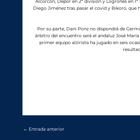
Alcorcón, Depor en 2ª división y Logroñés en 1ª
Diego Jiménez tras pasar el covid y Bikoro, que h
Por su parte, Dani Ponz no dispondrá de Germán,
árbitro del encuentro será el andaluz José María
primer equipo alzirista ha jugado en seis ocas
resulta
←
Entrada anterior