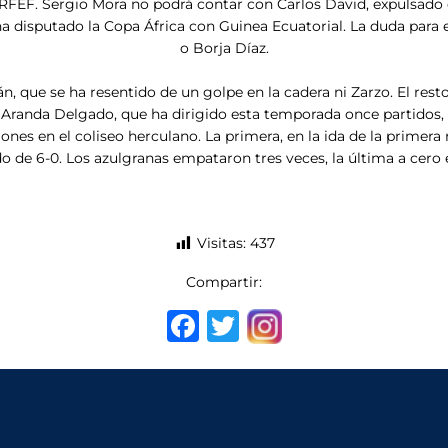
 RFEF. Sergio Mora no podrá contar con Carlos David, expulsado c
a disputado la Copa África con Guinea Ecuatorial. La duda para el
o Borja Díaz.
 que se ha resentido de un golpe en la cadera ni Zarzo. El resto d
 Aranda Delgado, que ha dirigido esta temporada once partidos, con
iones en el coliseo herculano. La primera, en la ida de la primera
do de 6-0. Los azulgranas empataron tres veces, la última a cero 
Visitas:
437
Compartir:
F
T
a
w
c
it
e
te