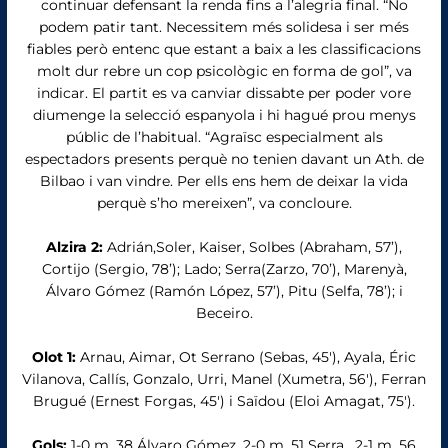
continuar defensant la renda fins a l’alegria final. “No
podem patir tant. Necessitem més solidesa i ser més
fiables però entenc que estant a baix a les classificacions
molt dur rebre un cop psicològic en forma de gol”, va
indicar. El partit es va canviar dissabte per poder vore
diumenge la selecció espanyola i hi hagué prou menys
públic de l’habitual. “Agraïsc especialment als
espectadors presents perquè no tenien davant un Ath. de
Bilbao i van vindre. Per ells ens hem de deixar la vida
perquè s’ho mereixen”, va concloure.
Alzira 2:
Adrián,Soler, Kaiser, Solbes (Abraham, 57’),
Cortijo (Sergio, 78’); Lado; Serra(Zarzo, 70’), Marenyà,
Álvaro Gómez (Ramón López, 57’), Pitu (Selfa, 78’); i
Beceiro.
Olot 1:
Arnau, Aimar, Ot Serrano (Sebas, 45′), Ayala, Éric
Vilanova, Callís, Gonzalo, Urri, Manel (Xumetra, 56′), Ferran
Brugué (Ernest Forgas, 45′) i Saïdou (Eloi Amagat, 75′).
Gols:
1-0 m. 38 Álvaro Gómez, 2-0 m. 51 Serra, 2-1 m. 56