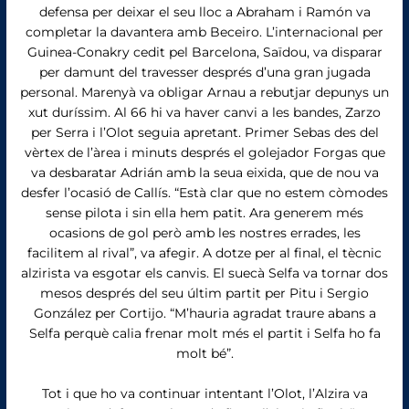
defensa per deixar el seu lloc a Abraham i Ramón va
completar la davantera amb Beceiro. L’internacional per
Guinea-Conakry cedit pel Barcelona, ​​Saïdou, va disparar
per damunt del travesser després d’una gran jugada
personal. Marenyà va obligar Arnau a rebutjar depunys un
xut duríssim. Al 66 hi va haver canvi a les bandes, Zarzo
per Serra i l’Olot seguia apretant. Primer Sebas des del
vèrtex de l’àrea i minuts després el golejador Forgas que
va desbaratar Adrián amb la seua eixida, que de nou va
desfer l’ocasió de Callís. “Està clar que no estem còmodes
sense pilota i sin ella hem patit. Ara generem més
ocasions de gol però amb les nostres errades, les
facilitem al rival”, va afegir. A dotze per al final, el tècnic
alzirista va esgotar els canvis. El suecà Selfa va tornar dos
mesos després del seu últim partit per Pitu i Sergio
González per Cortijo. “M’hauria agradat traure abans a
Selfa perquè calia frenar molt més el partit i Selfa ho fa
molt bé”.
Tot i que ho va continuar intentant l’Olot, l’Alzira va