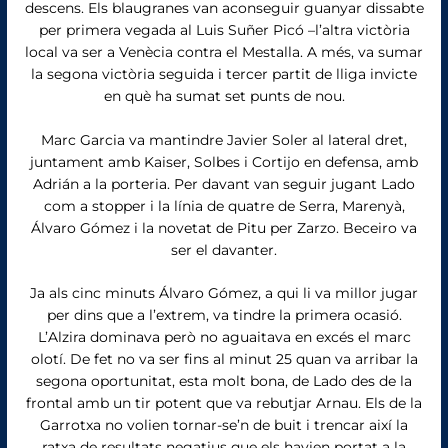
descens. Els blaugranes van aconseguir guanyar dissabte
per primera vegada al Luis Suñer Picó –l’altra victòria
local va ser a Venècia contra el Mestalla. A més, va sumar
la segona victòria seguida i tercer partit de lliga invicte
en què ha sumat set punts de nou.
Marc Garcia va mantindre Javier Soler al lateral dret,
juntament amb Kaiser, Solbes i Cortijo en defensa, amb
Adrián a la porteria. Per davant van seguir jugant Lado
com a stopper i la línia de quatre de Serra, Marenyà,
Álvaro Gómez i la novetat de Pitu per Zarzo. Beceiro va
ser el davanter.
Ja als cinc minuts Álvaro Gómez, a qui li va millor jugar
per dins que a l’extrem, va tindre la primera ocasió.
L’Alzira dominava però no aguaitava en excés el marc
olotí. De fet no va ser fins al minut 25 quan va arribar la
segona oportunitat, esta molt bona, de Lado des de la
frontal amb un tir potent que va rebutjar Arnau. Els de la
Garrotxa no volien tornar-se’n de buit i trencar així la
ratxa de resultats negatius que els havien portat a la