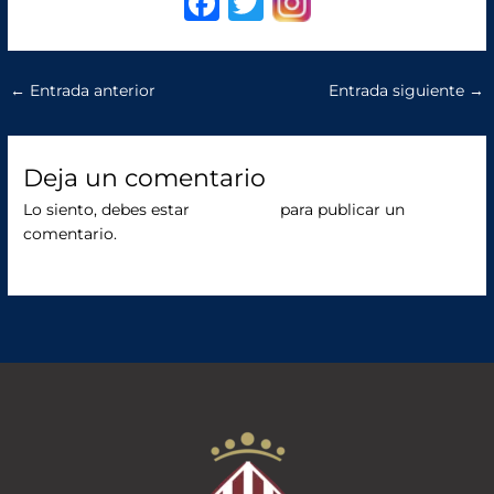
F
T
a
w
c
it
←
Entrada anterior
Entrada siguiente
→
e
te
b
r
o
Deja un comentario
o
Lo siento, debes estar
conectado
para publicar un
comentario.
k