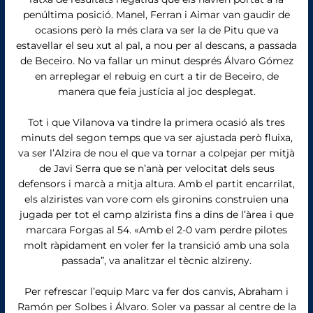
penúltima posició. Manel, Ferran i Aimar van gaudir de
ocasions però la més clara va ser la de Pitu que va
estavellar el seu xut al pal, a nou per al descans, a passada
de Beceiro. No va fallar un minut després Álvaro Gómez
en arreplegar el rebuig en curt a tir de Beceiro, de
manera que feia justícia al joc desplegat.
Tot i que Vilanova va tindre la primera ocasió als tres
minuts del segon temps que va ser ajustada però fluixa,
va ser l’Alzira de nou el que va tornar a colpejar per mitjà
de Javi Serra que se n’anà per velocitat dels seus
defensors i marcà a mitja altura. Amb el partit encarrilat,
els alziristes van vore com els gironins construïen una
jugada per tot el camp alzirista fins a dins de l’àrea i que
marcara Forgas al 54. «Amb el 2-0 vam perdre pilotes
molt ràpidament en voler fer la transició amb una sola
passada”, va analitzar el tècnic alzireny.
Per refrescar l’equip Marc va fer dos canvis, Abraham i
Ramón per Solbes i Álvaro. Soler va passar al centre de la