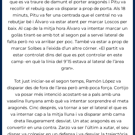
que es va traure de damunt el porter aragonés i Pitu va
recollir el rebuig que va disparar a prop de porta. Als 18
minuts, Pitu va fer una centrada que el central no va
rebutjar bé i Álvaro va estar atent per marcar Loscos per
baix. Al cap de la mitja hora Álvaro va intentar marcar un
golàs tirant-se amb tot al segon pal a servei lateral de
falta però no va arribar per poc. També va estar a prop de
marcar Solbes a l’eixida d’un altre córner. «El partit va
estar controlat dins del que es pot controlar en este
camp -en què la línia del 9’15 estava al lateral de l’àrea
gran».
Tot just iniciar-se el segon temps, Ramón López va
disparar des de fora de l’àrea però amb poca força. Cortijo
va posar més intenció acostant-se a pals amb una
vaselina llunyana amb què va intentar sorprendre el meta
aragonés. Cinc després, va tornar a ser el lateral el que es
va internar cap a la mitja lluna i va disparar amb cama
dreta lleugerament desviat. Un atac aragonés es va
convertir en una contra. Zarzo va ser l’últim a xutar, el seu
dispar va colpejar en un defensa i va desviar la trajectòria