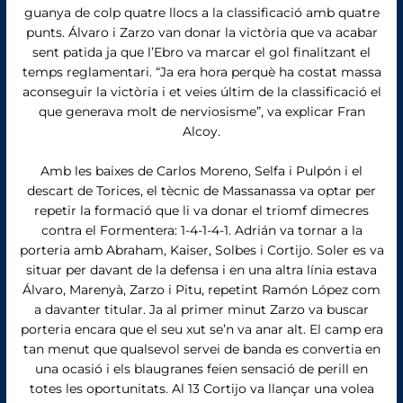
guanya de colp quatre llocs a la classificació amb quatre
punts. Álvaro i Zarzo van donar la victòria que va acabar
sent patida ja que l’Ebro va marcar el gol finalitzant el
temps reglamentari. “Ja era hora perquè ha costat massa
aconseguir la victòria i et veies últim de la classificació el
que generava molt de nerviosisme”, va explicar Fran
Alcoy.
Amb les baixes de Carlos Moreno, Selfa i Pulpón i el
descart de Torices, el tècnic de Massanassa va optar per
repetir la formació que li va donar el triomf dimecres
contra el Formentera: 1-4-1-4-1. Adrián va tornar a la
porteria amb Abraham, Kaiser, Solbes i Cortijo. Soler es va
situar per davant de la defensa i en una altra línia estava
Álvaro, Marenyà, Zarzo i Pitu, repetint Ramón López com
a davanter titular. Ja al primer minut Zarzo va buscar
porteria encara que el seu xut se’n va anar alt. El camp era
tan menut que qualsevol servei de banda es convertia en
una ocasió i els blaugranes feien sensació de perill en
totes les oportunitats. Al 13 Cortijo va llançar una volea