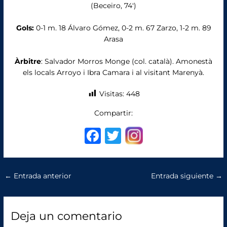
(Beceiro, 74′)
Gols:
0-1 m. 18 Álvaro Gómez, 0-2 m. 67 Zarzo, 1-2 m. 89
Arasa
Àrbitre
: Salvador Morros Monge (col. català). Amonestà
els locals Arroyo i Ibra Camara i al visitant Marenyà.
Visitas:
448
Compartir:
F
T
a
w
c
it
←
Entrada anterior
Entrada siguiente
→
e
te
b
r
o
Deja un comentario