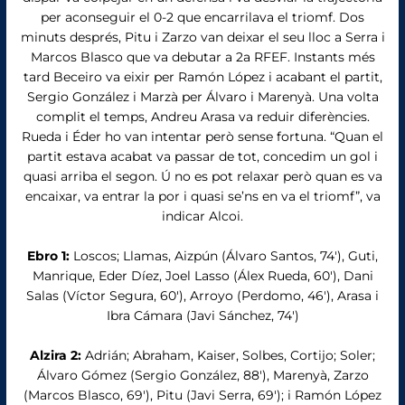
per aconseguir el 0-2 que encarrilava el triomf. Dos
minuts després, Pitu i Zarzo van deixar el seu lloc a Serra i
Marcos Blasco que va debutar a 2a RFEF. Instants més
tard Beceiro va eixir per Ramón López i acabant el partit,
Sergio González i Marzà per Álvaro i Marenyà. Una volta
complit el temps, Andreu Arasa va reduir diferències.
Rueda i Éder ho van intentar però sense fortuna. “Quan el
partit estava acabat va passar de tot, concedim un gol i
quasi arriba el segon. Ú no es pot relaxar però quan es va
encaixar, va entrar la por i quasi se’ns en va el triomf”, va
indicar Alcoi.
Ebro 1:
Loscos; Llamas, Aizpún (Álvaro Santos, 74′), Guti,
Manrique, Eder Díez, Joel Lasso (Álex Rueda, 60′), Dani
Salas (Víctor Segura, 60′), Arroyo (Perdomo, 46′), Arasa i
Ibra Cámara (Javi Sánchez, 74′)
Alzira 2:
Adrián; Abraham, Kaiser, Solbes, Cortijo; Soler;
Álvaro Gómez (Sergio González, 88′), Marenyà, Zarzo
(Marcos Blasco, 69′), Pitu (Javi Serra, 69′); i Ramón López