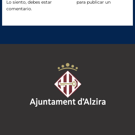
o
Lo siento, debes estar
conectado
para publicar un
comentario.
k