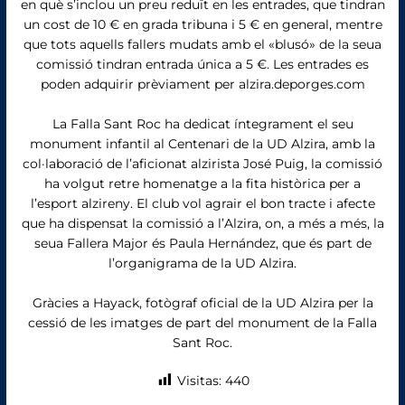
en què s’inclou un preu reduït en les entrades, que tindran
un cost de 10 € en grada tribuna i 5 € en general, mentre
que tots aquells fallers mudats amb el «blusó» de la seua
comissió tindran entrada única a 5 €. Les entrades es
poden adquirir prèviament per alzira.deporges.com
La Falla Sant Roc ha dedicat íntegrament el seu
monument infantil al Centenari de la UD Alzira, amb la
col·laboració de l’aficionat alzirista José Puig, la comissió
ha volgut retre homenatge a la fita històrica per a
l’esport alzireny. El club vol agrair el bon tracte i afecte
que ha dispensat la comissió a l’Alzira, on, a més a més, la
seua Fallera Major és Paula Hernández, que és part de
l’organigrama de la UD Alzira.
Gràcies a Hayack, fotògraf oficial de la UD Alzira per la
cessió de les imatges de part del monument de la Falla
Sant Roc.
Visitas:
440