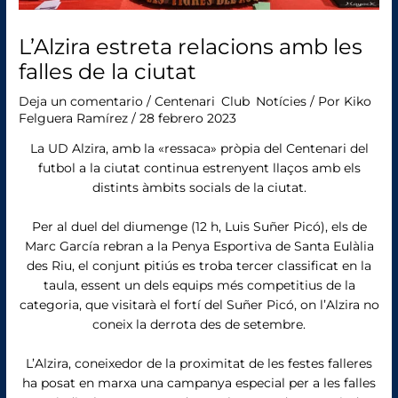
L’Alzira estreta relacions amb les
falles de la ciutat
Deja un comentario
/
Centenari
,
Club
,
Notícies
/ Por
Kiko
Felguera Ramírez
/
28 febrero 2023
La UD Alzira, amb la «ressaca» pròpia del Centenari del
futbol a la ciutat continua estrenyent llaços amb els
distints àmbits socials de la ciutat.
Per al duel del diumenge (12 h, Luis Suñer Picó), els de
Marc García rebran a la Penya Esportiva de Santa Eulàlia
des Riu, el conjunt pitiús es troba tercer classificat en la
taula, essent un dels equips més competitius de la
categoria, que visitarà el fortí del Suñer Picó, on l’Alzira no
coneix la derrota des de setembre.
L’Alzira, coneixedor de la proximitat de les festes falleres
ha posat en marxa una campanya especial per a les falles