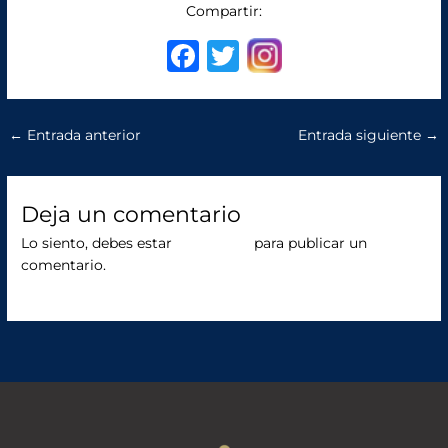
Compartir:
F
T
a
w
c
it
←
Entrada anterior
Entrada siguiente
→
e
te
b
r
o
Deja un comentario
o
Lo siento, debes estar
conectado
para publicar un
comentario.
k