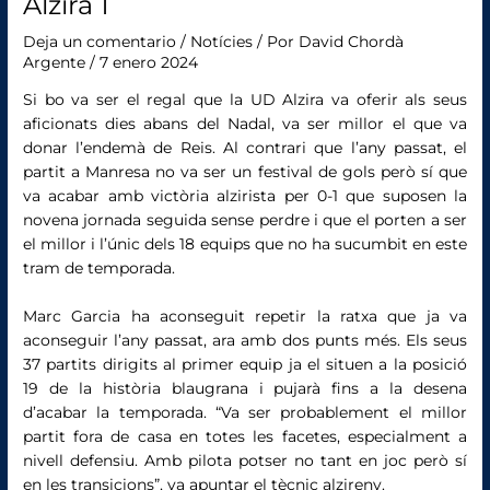
Alzira 1
Deja un comentario
/
Notícies
/ Por
David Chordà
Argente
/
7 enero 2024
Si bo va ser el regal que la UD Alzira va oferir als seus
aficionats dies abans del Nadal, va ser millor el que va
donar l’endemà de Reis. Al contrari que l’any passat, el
partit a Manresa no va ser un festival de gols però sí que
va acabar amb victòria alzirista per 0-1 que suposen la
novena jornada seguida sense perdre i que el porten a ser
el millor i l’únic dels 18 equips que no ha sucumbit en este
tram de temporada.
Marc Garcia ha aconseguit repetir la ratxa que ja va
aconseguir l’any passat, ara amb dos punts més. Els seus
37 partits dirigits al primer equip ja el situen a la posició
19 de la història blaugrana i pujarà fins a la desena
d’acabar la temporada. “Va ser probablement el millor
partit fora de casa en totes les facetes, especialment a
nivell defensiu. Amb pilota potser no tant en joc però sí
en les transicions”, va apuntar el tècnic alzireny.