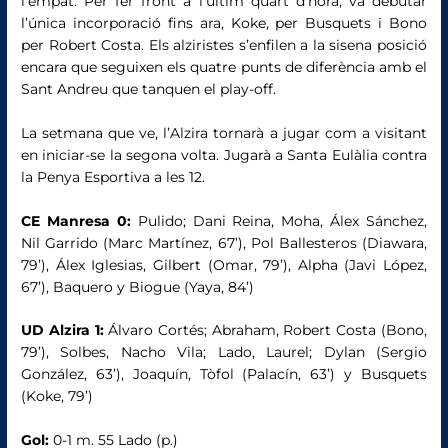
l’empat. Per fer front a l’últim quart d’hora, va debutar
l’única incorporació fins ara, Koke, per Busquets i Bono
per Robert Costa. Els alziristes s’enfilen a la sisena posició
encara que seguixen els quatre punts de diferència amb el
Sant Andreu que tanquen el play-off.
La setmana que ve, l’Alzira tornarà a jugar com a visitant
en iniciar-se la segona volta. Jugarà a Santa Eulàlia contra
la Penya Esportiva a les 12.
CE Manresa 0:
Pulido; Dani Reina, Moha, Álex Sánchez,
Nil Garrido (Marc Martínez, 67’), Pol Ballesteros (Diawara,
79’), Álex Iglesias, Gilbert (Omar, 79’), Alpha (Javi López,
67’), Baquero y Biogue (Yaya, 84’)
UD Alzira 1:
Álvaro Cortés; Abraham, Robert Costa (Bono,
79’), Solbes, Nacho Vila; Lado, Laurel; Dylan (Sergio
González, 63’), Joaquín, Tòfol (Palacín, 63’) y Busquets
(Koke, 79’)
Gol:
0-1 m. 55 Lado (p.)