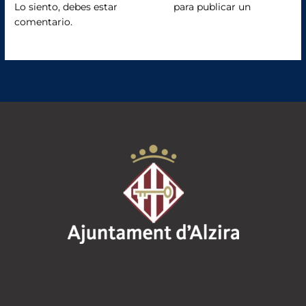
o
Lo siento, debes estar
conectado
para publicar un
comentario.
k