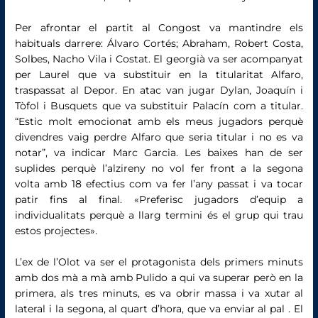
Per afrontar el partit al Congost va mantindre els
habituals darrere: Álvaro Cortés; Abraham, Robert Costa,
Solbes, Nacho Vila i Costat. El georgià va ser acompanyat
per Laurel que va substituir en la titularitat Alfaro,
traspassat al Depor. En atac van jugar Dylan, Joaquín i
Tòfol i Busquets que va substituir Palacín com a titular.
“Estic molt emocionat amb els meus jugadors perquè
divendres vaig perdre Alfaro que seria titular i no es va
notar”, va indicar Marc Garcia. Les baixes han de ser
suplides perquè l’alzireny no vol fer front a la segona
volta amb 18 efectius com va fer l’any passat i va tocar
patir fins al final. «Preferisc jugadors d’equip a
individualitats perquè a llarg termini és el grup qui trau
estos projectes».
L’ex de l’Olot va ser el protagonista dels primers minuts
amb dos mà a mà amb Pulido a qui va superar però en la
primera, als tres minuts, es va obrir massa i va xutar al
lateral i la segona, al quart d’hora, que va enviar al pal . El