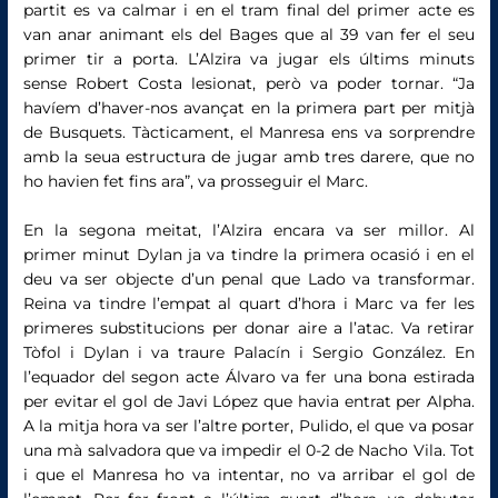
partit es va calmar i en el tram final del primer acte es
van anar animant els del Bages que al 39 van fer el seu
primer tir a porta. L’Alzira va jugar els últims minuts
sense Robert Costa lesionat, però va poder tornar. “Ja
havíem d’haver-nos avançat en la primera part per mitjà
de Busquets. Tàcticament, el Manresa ens va sorprendre
amb la seua estructura de jugar amb tres darere, que no
ho havien fet fins ara”, va prosseguir el Marc.
En la segona meitat, l’Alzira encara va ser millor. Al
primer minut Dylan ja va tindre la primera ocasió i en el
deu va ser objecte d’un penal que Lado va transformar.
Reina va tindre l’empat al quart d’hora i Marc va fer les
primeres substitucions per donar aire a l’atac. Va retirar
Tòfol i Dylan i va traure Palacín i Sergio González. En
l’equador del segon acte Álvaro va fer una bona estirada
per evitar el gol de Javi López que havia entrat per Alpha.
A la mitja hora va ser l’altre porter, Pulido, el que va posar
una mà salvadora que va impedir el 0-2 de Nacho Vila. Tot
i que el Manresa ho va intentar, no va arribar el gol de