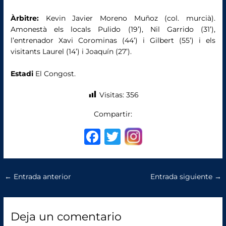
Àrbitre:
Kevin Javier Moreno Muñoz (col. murcià).
Amonestà els locals Pulido (19’), Nil Garrido (31’),
l’entrenador Xavi Corominas (44’) i Gilbert (55’) i els
visitants Laurel (14’) i Joaquín (27’).
Estadi
El Congost.
Visitas:
356
Compartir:
F
T
a
w
c
it
←
Entrada anterior
Entrada siguiente
→
e
te
b
r
o
Deja un comentario