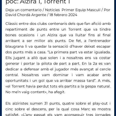
poc: Alzira 1, Torrent 1
Deja un comentario
/
Notícies
,
Primer Equip Masculí
/ Por
David Chordà Argente
/
18 febrero 2024
Clàssic entre dos clubs centenaris dels que fan afició amb
repartiment de punts entre un Torrent que va tindre
bones ocasions i un Alzira que va lluitar fins al final
arribant a ser millor als punts. De fet, a l’entrenador
blaugrana li va quedar la sensació d’haver deixat escapar
dos punts més a casa. “La primera part va estar igualada.
Ells jugant a allò que solen i a nosaltres ens va costar
generar i portar la pilota de part a part. En la 2a es van
dedicar a defensar amb el jugador més avançat al cercle
central. Nosaltres vam dominar i vam acabar amb
oportunitats i un gol que va arribar massa tard”. A més,
«el Torrent havia perdut tots els partits a la gespa natural.
No me’n vaig content», ha afegit.
Els alziristes sumen 31 punts, quatre sobre el play-out i
cinc sobre el descens, per la qual cosa Marc es mostra
satisfet. «L’any passat els vam aconseguir tres jornades