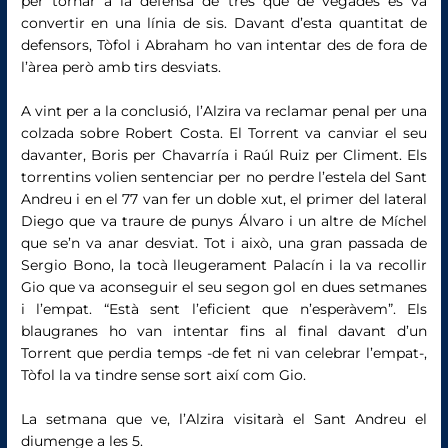
per tornar a la defensa de tres que de vegades es va
convertir en una línia de sis. Davant d’esta quantitat de
defensors, Tòfol i Abraham ho van intentar des de fora de
l’àrea però amb tirs desviats.
A vint per a la conclusió, l’Alzira va reclamar penal per una
colzada sobre Robert Costa. El Torrent va canviar el seu
davanter, Boris per Chavarría i Raúl Ruiz per Climent. Els
torrentins volien sentenciar per no perdre l’estela del Sant
Andreu i en el 77 van fer un doble xut, el primer del lateral
Diego que va traure de punys Álvaro i un altre de Míchel
que se’n va anar desviat. Tot i això, una gran passada de
Sergio Bono, la tocà lleugerament Palacín i la va recollir
Gio que va aconseguir el seu segon gol en dues setmanes
i l’empat. “Està sent l’eficient que n’esperàvem”. Els
blaugranes ho van intentar fins al final davant d’un
Torrent que perdia temps -de fet ni van celebrar l’empat-,
Tòfol la va tindre sense sort així com Gio.
La setmana que ve, l’Alzira visitarà el Sant Andreu el
diumenge a les 5.