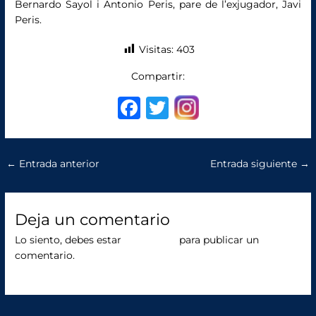
Bernardo Sayol i Antonio Peris, pare de l’exjugador, Javi
Peris.
Visitas:
403
Compartir:
F
T
a
w
c
it
←
Entrada anterior
Entrada siguiente
→
e
te
b
r
o
Deja un comentario
o
Lo siento, debes estar
conectado
para publicar un
comentario.
k