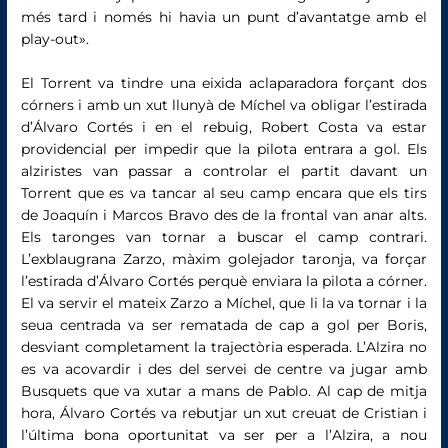
més tard i només hi havia un punt d’avantatge amb el
play-out».
El Torrent va tindre una eixida aclaparadora forçant dos
córners i amb un xut llunyà de Míchel va obligar l’estirada
d’Álvaro Cortés i en el rebuig, Robert Costa va estar
providencial per impedir que la pilota entrara a gol. Els
alziristes van passar a controlar el partit davant un
Torrent que es va tancar al seu camp encara que els tirs
de Joaquín i Marcos Bravo des de la frontal van anar alts.
Els taronges van tornar a buscar el camp contrari.
L’exblaugrana Zarzo, màxim golejador taronja, va forçar
l’estirada d’Álvaro Cortés perquè enviara la pilota a córner.
El va servir el mateix Zarzo a Míchel, que li la va tornar i la
seua centrada va ser rematada de cap a gol per Boris,
desviant completament la trajectòria esperada. L’Alzira no
es va acovardir i des del servei de centre va jugar amb
Busquets que va xutar a mans de Pablo. Al cap de mitja
hora, Álvaro Cortés va rebutjar un xut creuat de Cristian i
l’última bona oportunitat va ser per a l’Alzira, a nou