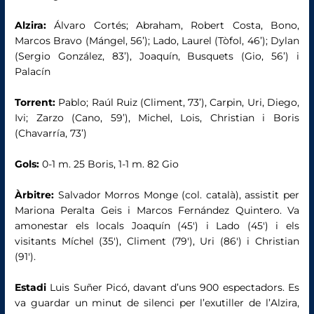
Alzira:
Álvaro Cortés; Abraham, Robert Costa, Bono,
Marcos Bravo (Mángel, 56’); Lado, Laurel (Tòfol, 46’); Dylan
(Sergio González, 83’), Joaquín, Busquets (Gio, 56’) i
Palacín
Torrent:
Pablo; Raúl Ruiz (Climent, 73’), Carpin, Uri, Diego,
Ivi; Zarzo (Cano, 59’), Michel, Lois, Christian i Boris
(Chavarría, 73’)
Gols:
0-1 m. 25 Boris, 1-1 m. 82 Gio
Àrbitre:
Salvador Morros Monge (col. català), assistit per
Mariona Peralta Geis i Marcos Fernández Quintero. Va
amonestar els locals Joaquín (45′) i Lado (45′) i els
visitants Míchel (35′), Climent (79′), Uri (86′) i Christian
(91′).
Estadi
Luis Suñer Picó, davant d’uns 900 espectadors. Es
va guardar un minut de silenci per l’exutiller de l’Alzira,