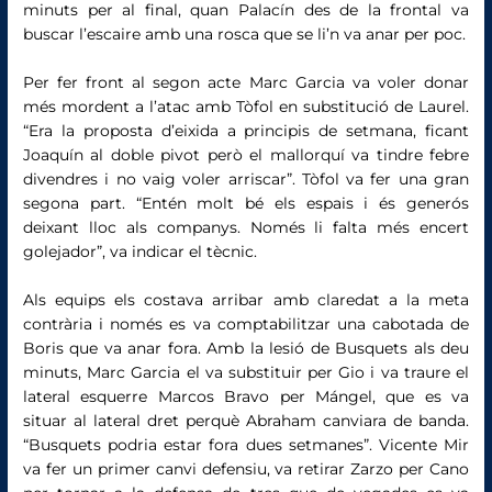
minuts per al final, quan Palacín des de la frontal va
buscar l’escaire amb una rosca que se li’n va anar per poc.
Per fer front al segon acte Marc Garcia va voler donar
més mordent a l’atac amb Tòfol en substitució de Laurel.
“Era la proposta d’eixida a principis de setmana, ficant
Joaquín al doble pivot però el mallorquí va tindre febre
divendres i no vaig voler arriscar”. Tòfol va fer una gran
segona part. “Entén molt bé els espais i és generós
deixant lloc als companys. Només li falta més encert
golejador”, va indicar el tècnic.
Als equips els costava arribar amb claredat a la meta
contrària i només es va comptabilitzar una cabotada de
Boris que va anar fora. Amb la lesió de Busquets als deu
minuts, Marc Garcia el va substituir per Gio i va traure el
lateral esquerre Marcos Bravo per Mángel, que es va
situar al lateral dret perquè Abraham canviara de banda.
“Busquets podria estar fora dues setmanes”. Vicente Mir
va fer un primer canvi defensiu, va retirar Zarzo per Cano