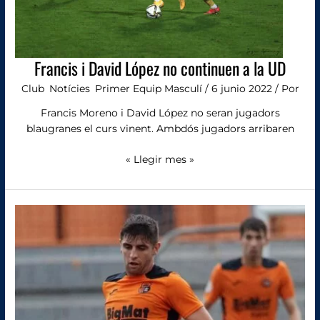
Francis i David López no continuen a la UD
Club
,
Notícies
,
Primer Equip Masculí
/
6 junio 2022
/ Por
Francis Moreno i David López no seran jugadors
blaugranes el curs vinent. Ambdós jugadors arribaren
« Llegir mes »
Marcos
Blasco
continuarà
jugant
per
a
la
UD