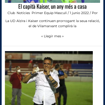
El capità Kaiser, un any més a casa
Club
,
Notícies
,
Primer Equip Masculí
/
1 junio 2022
/ Por
La UD Alzira i Kaiser continuen prorrogant la seua relació,
el de Vilamarxant complirà la
« Llegir mes »
Dani
Ponz
no
dirigirà
a
la
UD
Alzira