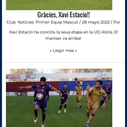
Gràcies, Xavi Estacio!!
Club
,
Notícies
,
Primer Equip Masculí
/
28 mayo 2022
/ Por
Xavi Estacio ha conclòs la seua etapa en la UD Alzira. El
maniser va arribar
« Llegir mes »
Jordi
Marenyà,
un
any
més
de
blaugrana