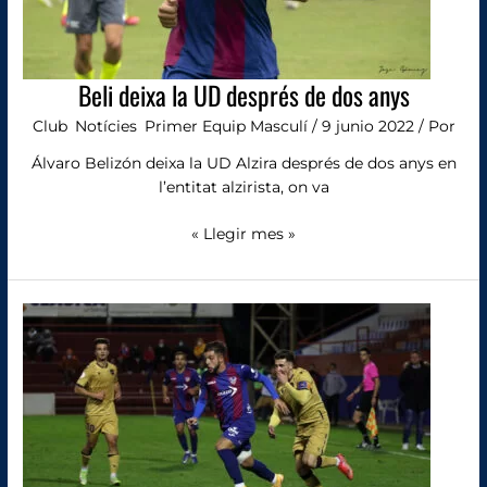
Beli deixa la UD després de dos anys
Club
,
Notícies
,
Primer Equip Masculí
/
9 junio 2022
/ Por
Álvaro Belizón deixa la UD Alzira després de dos anys en
l’entitat alzirista, on va
« Llegir mes »
Francis
i
David
López
no
continuen
a
la
UD