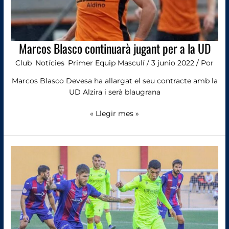
Marcos Blasco continuarà jugant per a la UD
Club
,
Notícies
,
Primer Equip Masculí
/
3 junio 2022
/ Por
Marcos Blasco Devesa ha allargat el seu contracte amb la
UD Alzira i serà blaugrana
« Llegir mes »
El
capità
Kaiser,
un
any
més
a
casa