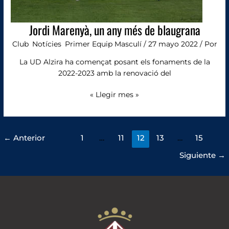
Jordi Marenyà, un any més de blaugrana
Club
,
Notícies
,
Primer Equip Masculí
/
27 mayo 2022
/ Por
La UD Alzira ha començat posant els fonaments de la
2022-2023 amb la renovació del
« Llegir mes »
←
Anterior
1
…
11
12
13
…
15
Siguiente
→