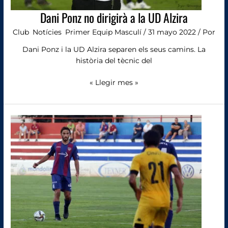
Dani Ponz no dirigirà a la UD Alzira
Club
,
Notícies
,
Primer Equip Masculí
/
31 mayo 2022
/ Por
Dani Ponz i la UD Alzira separen els seus camins. La
història del tècnic del
« Llegir mes »
Javier
Soler
renova
amb
la
UD
Alzira