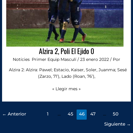
0
Alzira 2, Poli El Ejido 0
Notícies
,
Primer Equip Masculí
/
23 enero 2022
/ Por
Alzira 2: Alzira: Pawel; Estacio, Kaiser, Soler, Juanma; Sesé
(Zarzo, 71’), Lado (Roan, 76’),
« Llegir mes »
←
Anterior
1
…
45
46
47
…
50
Siguiente
→