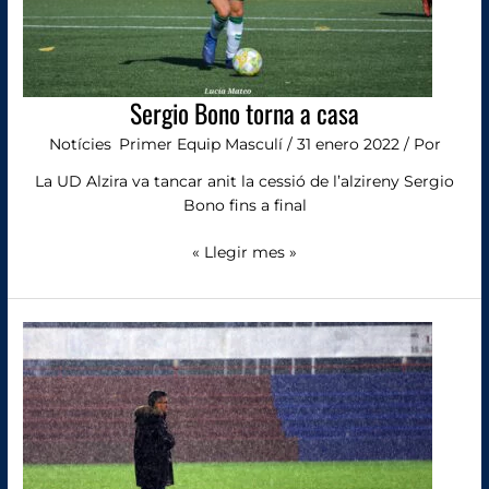
Sergio Bono torna a casa
Notícies
,
Primer Equip Masculí
/
31 enero 2022
/ Por
La UD Alzira va tancar anit la cessió de l’alzireny Sergio
Bono fins a final
« Llegir mes »
Dani
Ponz
es
converteix
en
l’entrenador
amb
més