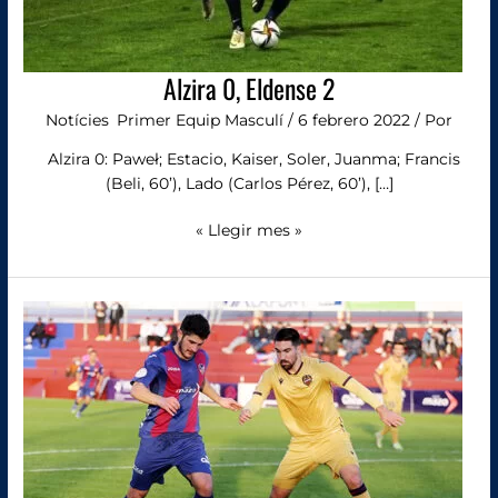
Alzira 0, Eldense 2
Notícies
,
Primer Equip Masculí
/
6 febrero 2022
/ Por
Alzira 0: Paweł; Estacio, Kaiser, Soler, Juanma; Francis
(Beli, 60’), Lado (Carlos Pérez, 60’), […]
« Llegir mes »
Diumenge,
17
h.:
Alzira-
Eldense