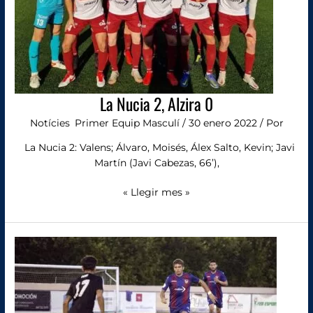
La Nucia 2, Alzira 0
Notícies
,
Primer Equip Masculí
/
30 enero 2022
/ Por
La Nucia 2: Valens; Álvaro, Moisés, Álex Salto, Kevin; Javi
Martín (Javi Cabezas, 66’),
« Llegir mes »
Marcos
Blasco
renova
i
se’n
va