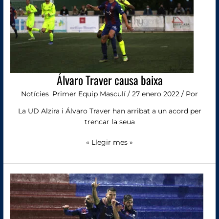
Álvaro Traver causa baixa
Notícies
,
Primer Equip Masculí
/
27 enero 2022
/ Por
La UD Alzira i Álvaro Traver han arribat a un acord per
trencar la seua
« Llegir mes »
Alzira
2,
Poli
El
Ejido