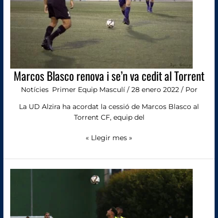
cedit
al
Torrent
Marcos Blasco renova i se’n va cedit al Torrent
Notícies
,
Primer Equip Masculí
/
28 enero 2022
/ Por
La UD Alzira ha acordat la cessió de Marcos Blasco al
Torrent CF, equip del
« Llegir mes »
Álvaro
Traver
causa
baixa