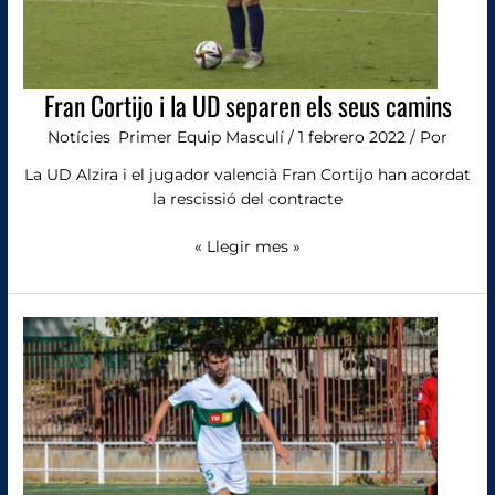
Fran Cortijo i la UD separen els seus camins
Notícies
,
Primer Equip Masculí
/
1 febrero 2022
/ Por
La UD Alzira i el jugador valencià Fran Cortijo han acordat
la rescissió del contracte
« Llegir mes »
Sergio
Bono
torna
a
casa