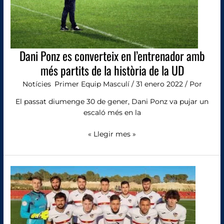
partits
de
la
història
de
Dani Ponz es converteix en l’entrenador amb
la
més partits de la història de la UD
UD
Notícies
,
Primer Equip Masculí
/
31 enero 2022
/ Por
El passat diumenge 30 de gener, Dani Ponz va pujar un
escaló més en la
« Llegir mes »
La
Nucia
2,
Alzira
0