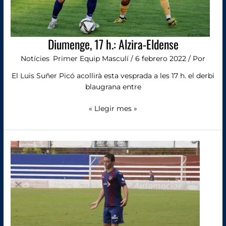
Diumenge, 17 h.: Alzira-Eldense
Notícies
,
Primer Equip Masculí
/
6 febrero 2022
/ Por
El Luis Suñer Picó acollirà esta vesprada a les 17 h. el derbi
blaugrana entre
« Llegir mes »
Fran
Cortijo
i
la
UD
separen
els
seus
camins