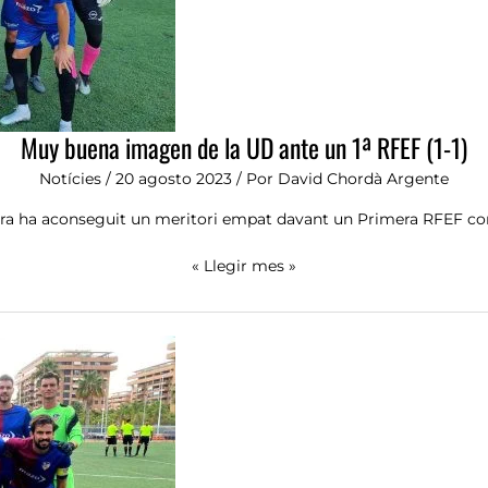
un
1ª
RFEF
(1-
1)
Muy buena imagen de la UD ante un 1ª RFEF (1-1)
Notícies
/
20 agosto 2023
/ Por
David Chordà Argente
ira ha aconseguit un meritori empat davant un Primera RFEF com
« Llegir mes »
Segona
victòria
de
la
pretemporada.
0-
1