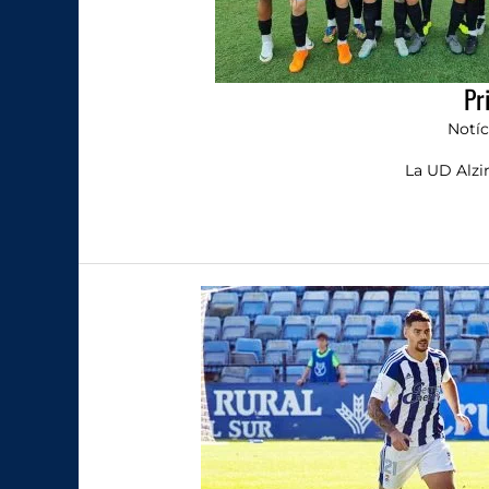
Pr
Notíc
La UD Alzi