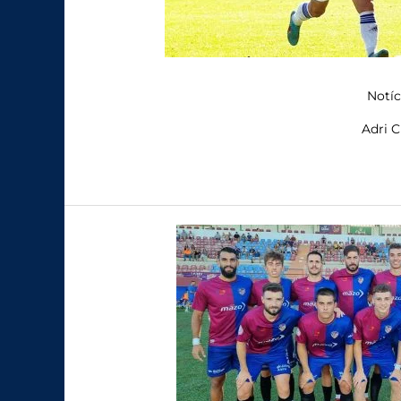
Notíc
Adri C