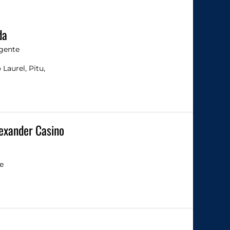
da
gente
 Laurel, Pitu,
exander Casino
de