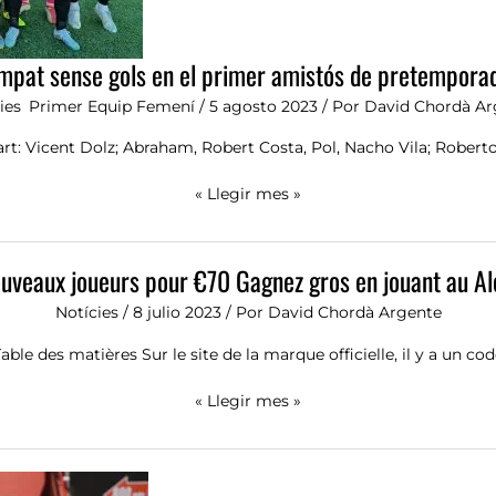
mpat sense gols en el primer amistós de pretempora
ies
,
Primer Equip Femení
/
5 agosto 2023
/ Por
David Chordà Ar
part: Vicent Dolz; Abraham, Robert Costa, Pol, Nacho Vila; Roberto
« Llegir mes »
Comptes
uveaux joueurs pour €70 Gagnez gros en jouant au Al
de
nouveaux
Notícies
/
8 julio 2023
/ Por
David Chordà Argente
joueurs
pour
able des matières Sur le site de la marque officielle, il y a un co
€70
Gagnez
« Llegir mes »
gros
en
Vicent
jouant
Dolz