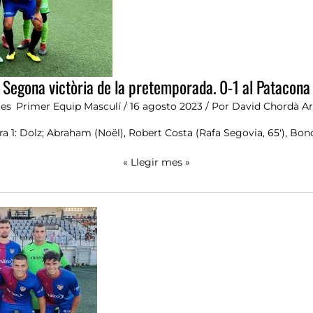
al
Patacona
Segona victòria de la pretemporada. 0-1 al Patacona
ies
,
Primer Equip Masculí
/
16 agosto 2023
/ Por
David Chordà A
ra 1: Dolz; Abraham (Noël), Robert Costa (Rafa Segovia, 65′), Bono
« Llegir mes »
Primera
victòria
de
la
pretemporada.
0-
1
a