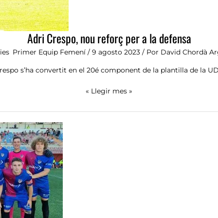
Adri Crespo, nou reforç per a la defensa
ies
,
Primer Equip Femení
/
9 agosto 2023
/ Por
David Chordà Ar
respo s’ha convertit en el 20é component de la plantilla de la UD
« Llegir mes »
Empat
sense
gols
en
el
primer
amistós
de
pretemporada