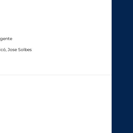
rgente
icó, Jose Solbes