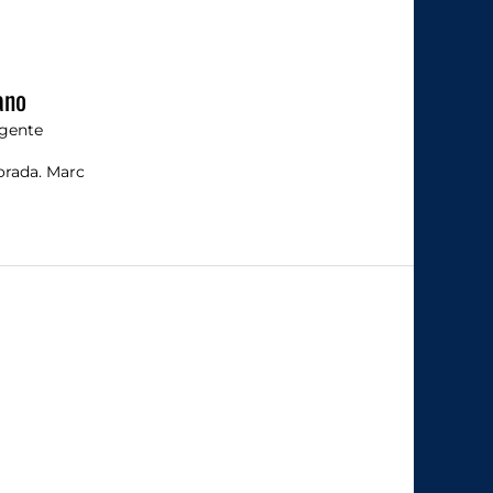
ano
gente
orada. Marc