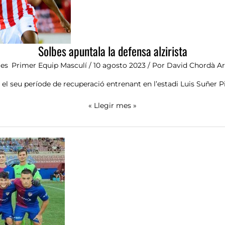
Solbes apuntala la defensa alzirista
ies
,
Primer Equip Masculí
/
10 agosto 2023
/ Por
David Chordà A
el seu període de recuperació entrenant en l’estadi Luis Suñer P
« Llegir mes »
Primera
derrota
de
la
pretemporada.
2-
4
davant
l’Alcoyano