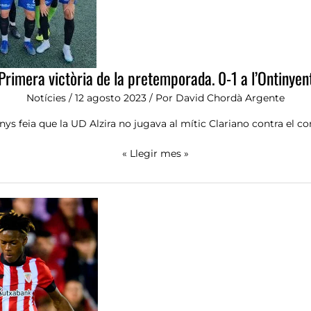
l’Ontinyent
Primera victòria de la pretemporada. 0-1 a l’Ontinyen
Notícies
/
12 agosto 2023
/ Por
David Chordà Argente
anys feia que la UD Alzira no jugava al mític Clariano contra el co
« Llegir mes »
Solbes
apuntala
la
defensa
alzirista