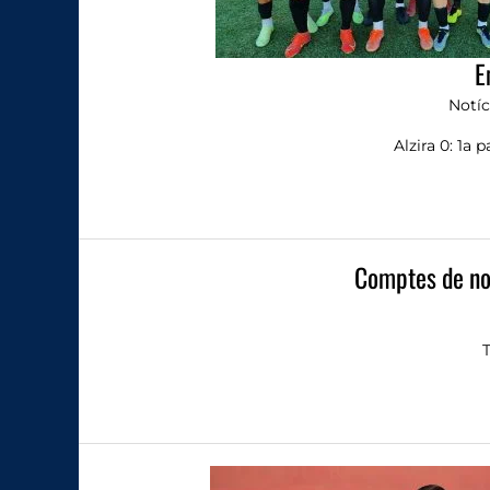
E
Notíc
Alzira 0: 1a 
Comptes de no
T