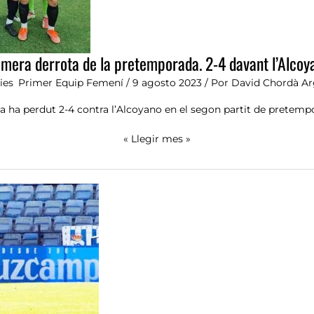
imera derrota de la pretemporada. 2-4 davant l’Alcoy
ies
,
Primer Equip Femení
/
9 agosto 2023
/ Por
David Chordà Ar
ra ha perdut 2-4 contra l’Alcoyano en el segon partit de pretemp
« Llegir mes »
Adri
Crespo,
nou
reforç
per
a
la
defensa