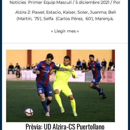
Notícies
,
Primer Equip Masculí
/
5 diciembre 2021
/ Por
Alzira 2: Pawel; Estacio, Kaiser, Soler, Juanma; Beli
(Martín, 75′), Selfa (Carlos Pérez, 60′), Marenyà,
« Llegir mes »
Prèvia:
UD
Alzira-
CS
Puertollano
Prèvia: UD Alzira-CS Puertollano