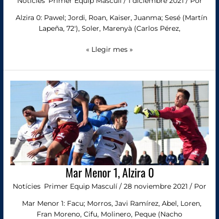
Notícies
,
Primer Equip Masculí
/
1 diciembre 2021
/ Por
Alzira 0: Pawel; Jordi, Roan, Kaiser, Juanma; Sesé (Martín
Lapeña, 72′), Soler, Marenyà (Carlos Pérez,
« Llegir mes »
Mar
Menor
1,
Alzira
0
Mar Menor 1, Alzira 0
Notícies
,
Primer Equip Masculí
/
28 noviembre 2021
/ Por
Mar Menor 1: Facu; Morros, Javi Ramírez, Abel, Loren,
Fran Moreno, Cifu, Molinero, Peque (Nacho