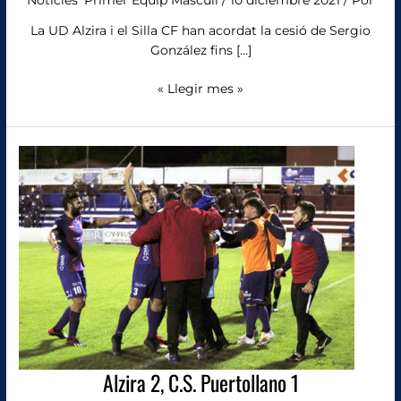
La UD Alzira i el Silla CF han acordat la cesió de Sergio
González fins […]
« Llegir mes »
Alzira
2,
C.S.
Puertollano
1
Alzira 2, C.S. Puertollano 1