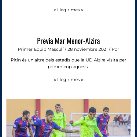
« Llegir mes »
Prèvia
Mar
Prèvia Mar Menor-Alzira
Menor-
Alzira
Primer Equip Masculí
/
28 noviembre 2021
/ Por
Pitín és un altre dels estadis que la UD Alzira visita per
primer cop aquesta
« Llegir mes »
Alzira
0,
Intercity
0