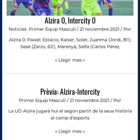
Alzira 0, Intercity 0
Notícies
,
Primer Equip Masculí
/
21 noviembre 2021
/ Por
Alzira 0: Pawel; Estacio, Kaiser, Soler, Juanma (Jordi, 81′);
Sesé (Zarzo, 63′), Marenyà, Selfa (Carlos Pérez,
« Llegir mes »
Prèvia:
Alzira-
Prèvia: Alzira-Intercity
Intercity
Primer Equip Masculí
/
21 noviembre 2021
/ Por
La UD Alzira jugarà hui el segon partit de la seua història
al camp d’esports
« Llegir mes »