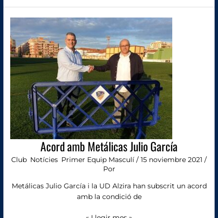
Acord
amb
Metálicas
Julio
García
Acord amb Metálicas Julio García
Club
,
Notícies
,
Primer Equip Masculí
/
15 noviembre 2021
/
Por
Metálicas Julio García i la UD Alzira han subscrit un acord
amb la condició de
« Llegir mes »