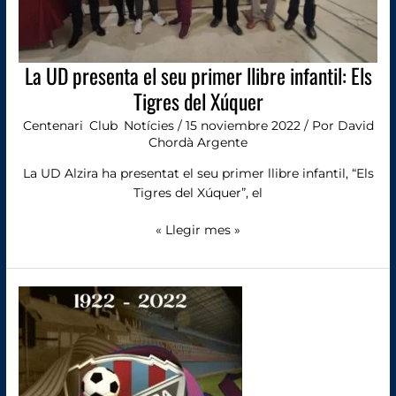
Els
Tigres
del
Xúquer
La UD presenta el seu primer llibre infantil: Els
Tigres del Xúquer
Centenari
,
Club
,
Notícies
/
15 noviembre 2022
/ Por
David
Chordà Argente
La UD Alzira ha presentat el seu primer llibre infantil, “Els
Tigres del Xúquer”, el
« Llegir mes »
L’Alzira
celebra
hui
100
anys