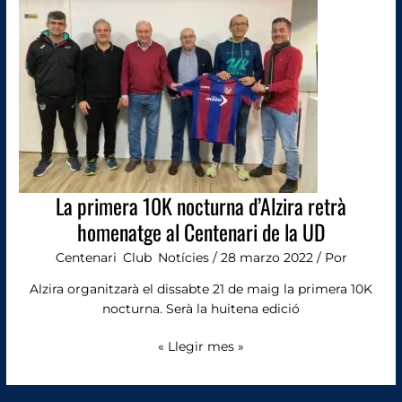
nocturna
d’Alzira
retrà
homenatge
al
Centenari
de
la
UD
La primera 10K nocturna d’Alzira retrà
homenatge al Centenari de la UD
Centenari
,
Club
,
Notícies
/
28 marzo 2022
/ Por
Alzira organitzarà el dissabte 21 de maig la primera 10K
nocturna. Serà la huitena edició
« Llegir mes »