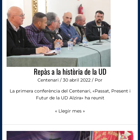
història
de
la
UD
Repàs a la història de la UD
Centenari
/
30 abril 2022
/ Por
La primera conferència del Centenari, «Passat, Present i
Futur de la UD Alzira» ha reunit
« Llegir mes »
La
UD