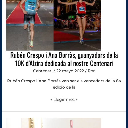
Borràs,
guanyadors
de
la
10K
d’Alzira
dedicada
al
nostre
Rubén Crespo i Ana Borràs, guanyadors de la
Centenari
10K d’Alzira dedicada al nostre Centenari
Centenari
/
22 mayo 2022
/ Por
Rubén Crespo i Ana Borrás van ser els vencedors de la 8a
edició de la
« Llegir mes »
Repàs
a
la