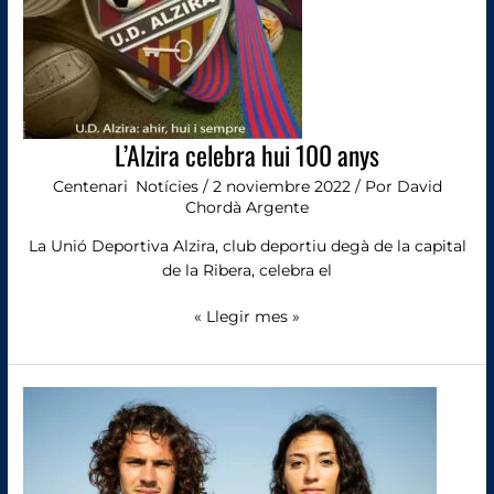
L’Alzira celebra hui 100 anys
Centenari
,
Notícies
/
2 noviembre 2022
/ Por
David
Chordà Argente
La Unió Deportiva Alzira, club deportiu degà de la capital
de la Ribera, celebra el
« Llegir mes »
La
UD
ja
té
les