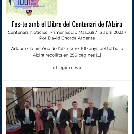
Fes-te amb el Llibre del Centenari de l’Alzira
Centenari
,
Notícies
,
Primer Equip Masculí
/
13 abril 2023
/
Por
David Chordà Argente
Adquirix la història de l’alzirisme, 100 anys del futbol a
Alzira recollits en 256 pàgines […]
« Llegir mes »
La
UD
presenta
el
seu
primer
llibre
infantil: