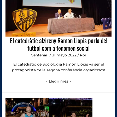
parla
del
futbol
com
a
fenomen
social
El catedràtic alzireny Ramón Llopis parla del
futbol com a fenomen social
Centenari
/
31 mayo 2022
/ Por
El catedràtic de Sociologia Ramón Llopis va ser el
protagonista de la segona conferència organitzada
« Llegir mes »
Rubén
Crespo
i
Ana