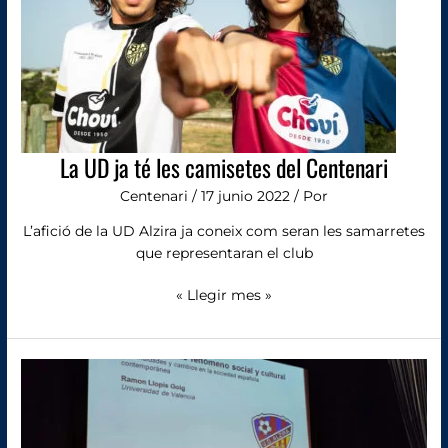
camisetes
del
Centenari
La UD ja té les camisetes del Centenari
Centenari
/
17 junio 2022
/ Por
L’afició de la UD Alzira ja coneix com seran les samarretes
que representaran el club
« Llegir mes »
El
catedràtic
alzireny
Ramón
Llopis