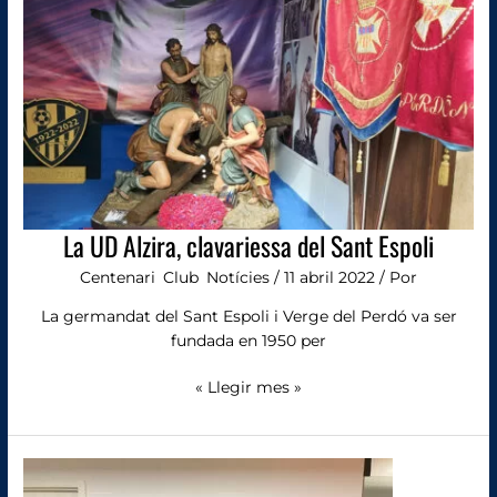
Alzira,
clavariessa
del
Sant
Espoli
La UD Alzira, clavariessa del Sant Espoli
Centenari
,
Club
,
Notícies
/
11 abril 2022
/ Por
La germandat del Sant Espoli i Verge del Perdó va ser
fundada en 1950 per
« Llegir mes »
La
primera
10K